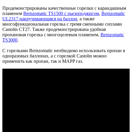
Продемонстрированы качественные горелки с карандашным
пламенем
Bernzomatic TS1500 с пьезоподжигом
,
Bernzomatic
UL2317 накручивающаяся на баллон
, а также
многофункциональная горелка с тремя сменными соплами
Castolin CT27. Также продемонстрирована удобная
пропановая горелка с многоцелевым пламенем,
Bernzomatic
TS3000
.
С горелками Bernzomatic необходимо использовать пропан в
одноразовых баллонах, а с горелкой Castolin можно
применить как пропан, так и MAPP газ.