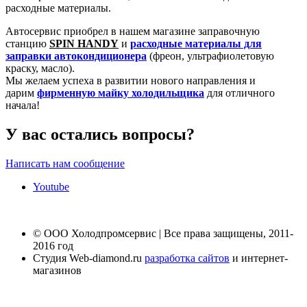
расходные материалы.
Автосервис приобрел в нашем магазине заправочную
станцию
SPIN HANDY
и
расходные материалы для
заправки автокондиционера
(фреон, ультрафиолетовую
краску, масло).
Мы желаем успеха в развитии нового направления и
дарим
фирменную майку холодильщика
для отличного
начала!
У вас остались вопросы?
Написать нам сообщение
Youtube
© ООО Холодпромсервис | Все права защищены, 2011-
2016 год
Студия Web-diamond.ru
разработка сайтов
и интернет-
магазинов