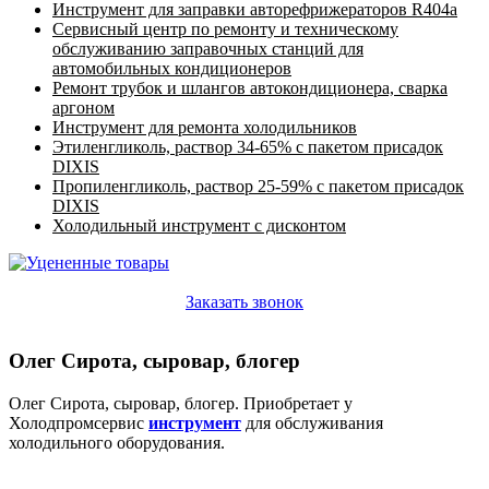
Инструмент для заправки авторефрижераторов R404a
Сервисный центр по ремонту и техническому
обслуживанию заправочных станций для
автомобильных кондиционеров
Ремонт трубок и шлангов автокондиционера, сварка
аргоном
Инструмент для ремонта холодильников
Этиленгликоль, раствор 34-65% с пакетом присадок
DIXIS
Пропиленгликоль, раствор 25-59% с пакетом присадок
DIXIS
Холодильный инструмент с дисконтом
Заказать звонок
Олег Сирота, сыровар, блогер
Олег Сирота, сыровар, блогер. Приобретает у
Холодпромсервис
инструмент
для обслуживания
холодильного оборудования.