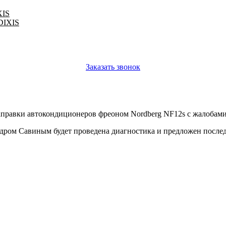
XIS
 DIXIS
Заказать звонок
аправки автокондиционеров фреоном Nordberg NF12s с жалобами
ром Савиным будет проведена диагностика и предложен послед