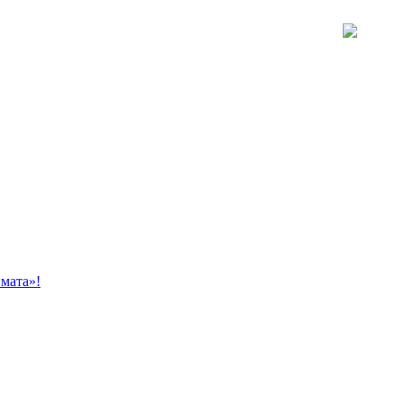
мата»!