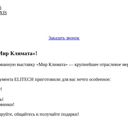
S
IXIS
Заказать звонок
Мир Климата»!
ованную выставку «Мир Климата» — крупнейшее отраслевое мер
мента ELITECH приготовили для вас нечто особенное:
!
ь!
овинки!
ируйте, общайтесь и получайте подарки!