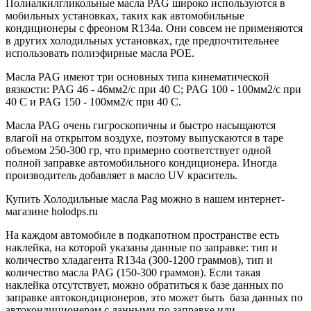
Полиалкилгликольные масла PAG широко используются в
мобильных установках, таких как автомобильные
кондиционеры с фреоном R134a. Они совсем не применяются
в других холодильных установках, где предпочтительнее
использовать полиэфирные масла POE.
Масла PAG имеют три основных типа кинематической
вязкости: PAG 46 - 46мм2/с при 40 C; PAG 100 - 100мм2/с при
40 C и PAG 150 - 100мм2/с при 40 C.
Масла PAG очень гигроскопичны и быстро насыщаются
влагой на открытом воздухе, поэтому выпускаются в таре
объемом 250-300 гр, что примерно соответствует одной
полной заправке автомобильного кондиционера. Иногда
производитель добавляет в масло UV краситель.
Купить Холодильные масла Pag можно в нашем интернет-
магазине holodps.ru
На каждом автомобиле в подкапотном пространстве есть
наклейка, на которой указаны данные по заправке: тип и
количество хладагента R134а (300-1200 граммов), тип и
количество масла PAG (150-300 граммов). Если такая
наклейка отсутствует, можно обратиться к базе данных по
заправке автокондиционеров, это может быть база данных по
автокондиционерам с данными по заправке или