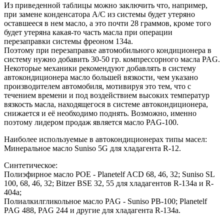
Из приведенной таблицы можно заключить что, например,
при замене конденсатора A/C из системы будет утеряно
оставшееся в нем масло, а это почти 28 граммов, кроме того
будет утеряна какая-то часть масла при операции
перезаправки системы фреоном 134а.
Поэтому при перезаправке автомобильного кондиционера в
систему нужно добавить 30-50 гр. компрессорного масла PAG.
Некоторые механики рекомендуют добавлять в систему
автокондиционера масло большей вязкости, чем указано
производителем автомобиля, мотивируя это тем, что с
течением времени и под воздействием высоких температур
вязкость масла, находящегося в системе автокондиционера,
снижается и её необходимо поднять. Возможно, именно
поэтому лидером продаж является масло PAG-100.
Наиболее используемые в автокондиционерах типы масел:
Минеральное масло Suniso 5G для хладагента R-12.
Синтетическое:
Полиэфирное масло POE - Planetelf ACD 68, 46, 32; Suniso SL
100, 68, 46, 32; Bitzer BSE 32, 55 для хладагентов R-134a и R-
404а;
Полиалкилгликольное масло PAG - Suniso PB-100; Planetelf
PAG 488, PAG 244 и другие для хладагента R-134a.