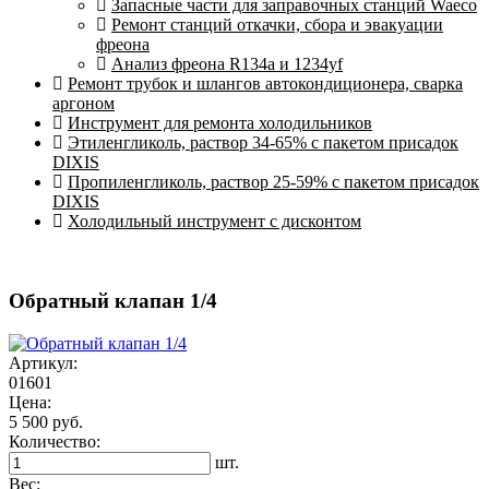
Запасные части для заправочных станций Waeco
Ремонт станций откачки, сбора и эвакуации
фреона
Анализ фреона R134a и 1234yf
Ремонт трубок и шлангов автокондиционера, сварка
аргоном
Инструмент для ремонта холодильников
Этиленгликоль, раствор 34-65% с пакетом присадок
DIXIS
Пропиленгликоль, раствор 25-59% с пакетом присадок
DIXIS
Холодильный инструмент с дисконтом
Обратный клапан 1/4
Артикул:
01601
Цена:
5 500 руб.
Количество:
шт.
Вес: