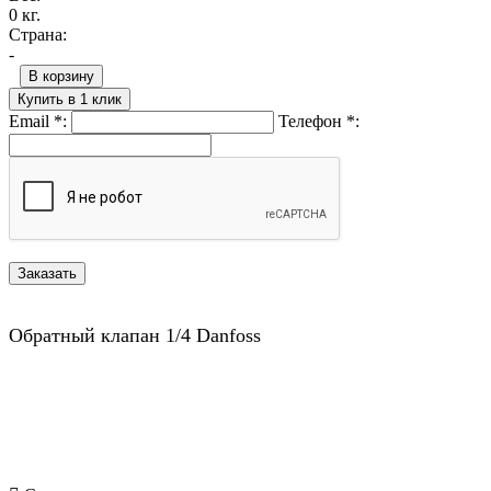
0 кг.
Страна:
-
В корзину
Купить в 1 клик
Email
*
:
Телефон
*
:
Обратный клапан 1/4 Danfoss
Назад в выбранную категорию