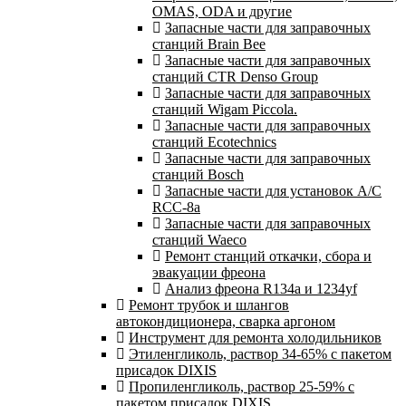
OMAS, ODA и другие
Запасные части для заправочных
станций Brain Bee
Запасные части для заправочных
станций CTR Denso Group
Запасные части для заправочных
станций Wigam Piccola.
Запасные части для заправочных
станций Ecotechnics
Запасные части для заправочных
станций Bosch
Запасные части для установок A/C
RCC-8a
Запасные части для заправочных
станций Waeco
Ремонт станций откачки, сбора и
эвакуации фреона
Анализ фреона R134a и 1234yf
Ремонт трубок и шлангов
автокондиционера, сварка аргоном
Инструмент для ремонта холодильников
Этиленгликоль, раствор 34-65% с пакетом
присадок DIXIS
Пропиленгликоль, раствор 25-59% с
пакетом присадок DIXIS