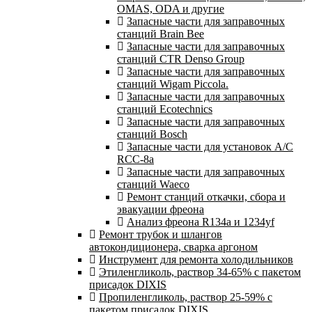
OMAS, ODA и другие
Запасные части для заправочных
станций Brain Bee
Запасные части для заправочных
станций CTR Denso Group
Запасные части для заправочных
станций Wigam Piccola.
Запасные части для заправочных
станций Ecotechnics
Запасные части для заправочных
станций Bosch
Запасные части для установок A/C
RCC-8a
Запасные части для заправочных
станций Waeco
Ремонт станций откачки, сбора и
эвакуации фреона
Анализ фреона R134a и 1234yf
Ремонт трубок и шлангов
автокондиционера, сварка аргоном
Инструмент для ремонта холодильников
Этиленгликоль, раствор 34-65% с пакетом
присадок DIXIS
Пропиленгликоль, раствор 25-59% с
пакетом присадок DIXIS