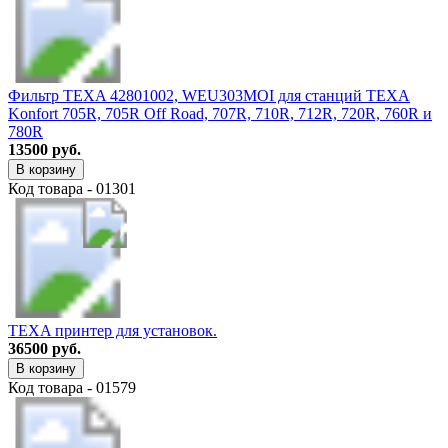
Фильтр TEXA 42801002, WEU303MOI для станций TEXA
Konfort 705R, 705R Off Road, 707R, 710R, 712R, 720R, 760R и
780R
13500 руб.
В корзину
Код товара - 01301
TEXA принтер для установок.
36500 руб.
В корзину
Код товара - 01579