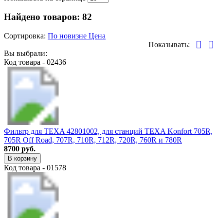
Найдено товаров:
82
Сортировка:
По новизне
Цена
Показывать:
Вы выбрали:
Код товара - 02436
Фильтр для TEXA 42801002, для станций TEXA Konfort 705R,
705R Off Road, 707R, 710R, 712R, 720R, 760R и 780R
8700 руб.
В корзину
Код товара - 01578