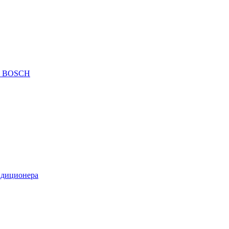
ии BOSCH
ндиционера