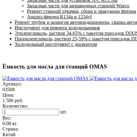
Запасные части для установок A/C RCC-8a
Запасные части для заправочных станций Waeco
Ремонт станций откачки, сбора и эвакуации фреона
Анализ фреона R134a и 1234yf
Ремонт трубок и шлангов автокондиционера, сварка арг
Инструмент для ремонта холодильников
Этиленгликоль, раствор 34-65% с пакетом присадок DIXI
Пропиленгликоль, раствор 25-59% с пакетом присадок D
Холодильный инструмент с дисконтом
Ёмкость для масла для станций OMAS
Артикул:
03508
Цена:
1 500 руб.
Количество:
шт.
Вес:
0.08 кг.
Страна:
Китай