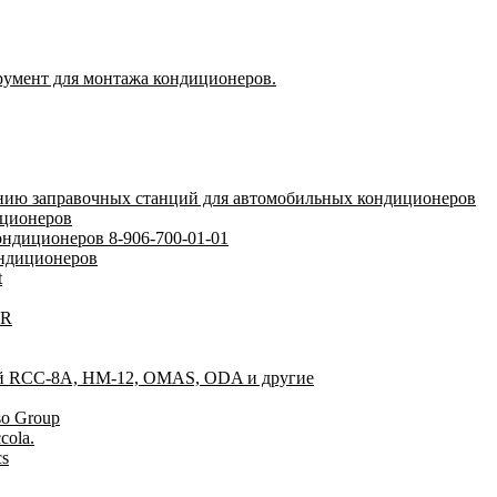
румент для монтажа кондиционеров.
нию заправочных станций для автомобильных кондиционеров
иционеров
ндиционеров 8-906-700-01-01
ондиционеров
t
IR
ций RCC-8A, HM-12, OMAS, ODA и другие
so Group
cola.
cs