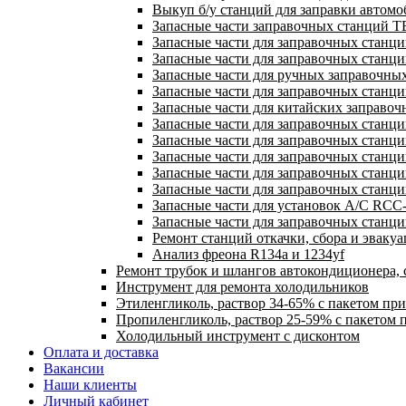
Выкуп б/у станций для заправки автом
Запасные части заправочных станций T
Запасные части для заправочных станци
Запасные части для заправочных стан
Запасные части для ручных заправочны
Запасные части для заправочных станц
Запасные части для китайских заправ
Запасные части для заправочных станци
Запасные части для заправочных станц
Запасные части для заправочных станци
Запасные части для заправочных станций
Запасные части для заправочных станци
Запасные части для установок A/C RCC
Запасные части для заправочных станц
Ремонт станций откачки, сбора и эваку
Анализ фреона R134a и 1234yf
Ремонт трубок и шлангов автокондиционера, 
Инструмент для ремонта холодильников
Этиленгликоль, раствор 34-65% с пакетом пр
Пропиленгликоль, раствор 25-59% с пакетом 
Холодильный инструмент с дисконтом
Оплата и доставка
Вакансии
Наши клиенты
Личный кабинет