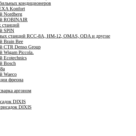
обильных кондиционеров
EXA Konfort
й Nordberg
ций ROBINAIR
х станций
ий SPIN
очных станций RCC-8A, HM-12, OMAS, ODA и другие
й Brain Bee
ий CTR Denso Group
й Wigam Piccola.
 Ecotechnics
й Bosch
-8a
ий Waeco
ации фреона
сварка аргоном
исадок DIXIS
присадок DIXIS