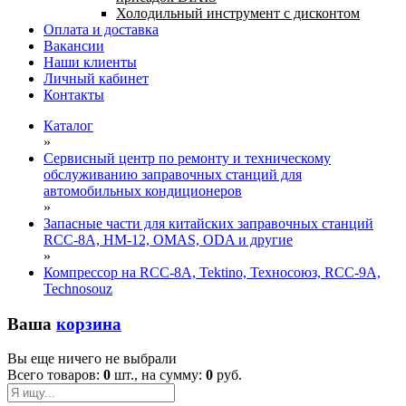
Холодильный инструмент с дисконтом
Оплата и доставка
Вакансии
Наши клиенты
Личный кабинет
Контакты
Каталог
»
Сервисный центр по ремонту и техническому
обслуживанию заправочных станций для
автомобильных кондиционеров
»
Запасные части для китайских заправочных станций
RCC-8A, HM-12, OMAS, ODA и другие
»
Компрессор на RCC-8A, Tektino, Теxносоюз, RCC-9A,
Technosouz
Ваша
корзина
Вы еще ничего не выбрали
Всего товаров:
0
шт., на сумму:
0
руб.