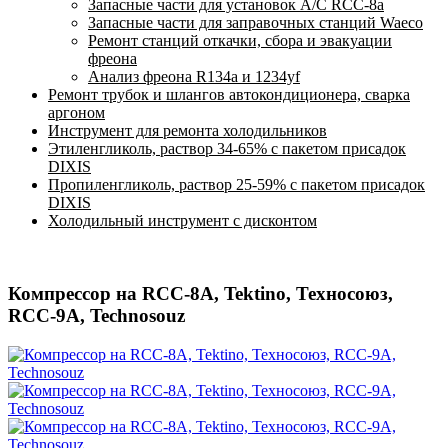
Запасные части для установок A/C RCC-8a
Запасные части для заправочных станций Waeco
Ремонт станций откачки, сбора и эвакуации
фреона
Анализ фреона R134a и 1234yf
Ремонт трубок и шлангов автокондиционера, сварка
аргоном
Инструмент для ремонта холодильников
Этиленгликоль, раствор 34-65% с пакетом присадок
DIXIS
Пропиленгликоль, раствор 25-59% с пакетом присадок
DIXIS
Холодильный инструмент с дисконтом
Компрессор на RCC-8A, Tektino, Теxносоюз,
RCC-9A, Technosouz