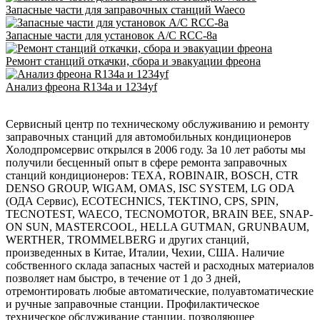
Запасные части для заправочных станций Waeco
Запасные части для установок A/C RCC-8a
Ремонт станций откачки, сбора и эвакуации фреона
Анализ фреона R134a и 1234yf
Сервисный центр по техническому обслуживанию и ремонту
заправочных станций для автомобильных кондиционеров
Холодпромсервис открылся в 2006 году. За 10 лет работы мы
получили бесценный опыт в сфере ремонта заправочных
станций кондиционеров: TEXA, ROBINAIR, BOSCH, CTR
DENSO GROUP, WIGAM, OMAS, ISC SYSTEM, LG ODA
(ОДА Сервис), ECOTECHNICS, TEKTINO, CPS, SPIN,
TECNOTEST, WAECO, TECNOMOTOR, BRAIN BEE, SNAP-
ON SUN, MASTERCOOL, HELLA GUTMAN, GRUNBAUM,
WERTHER, TROMMELBERG и других станций,
произведенных в Китае, Италии, Чехии, США. Наличие
собственного склада запасных частей и расходных материалов
позволяет нам быстро, в течение от 1 до 3 дней,
отремонтировать любые автоматические, полуавтоматические
и ручные заправочные станции. Профилактическое
техническое обслуживание станции, позволяющее