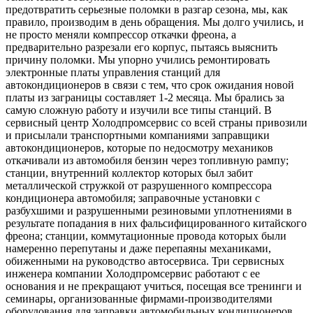
предотвратить серьезные поломки в разгар сезона, мы, как
правило, производим в день обращения. Мы долго учились, и
не просто меняли компрессор откачки фреона, а
предварительно разрезали его корпус, пытаясь выяснить
причину поломки. Мы упорно учились ремонтировать
электронные платы управления станций для
автокондиционеров в связи с тем, что срок ожидания новой
платы из заграницы составляет 1-2 месяца. Мы брались за
самую сложную работу и изучили все типы станций. В
сервисный центр Холодпромсервис со всей страны привозили
и присылали транспортными компаниями заправщики
автокондиционеров, которые по недосмотру механиков
откачивали из автомобиля бензин через топливную рампу;
станции, внутренний коллектор которых был забит
металлической стружкой от разрушенного компрессора
кондиционера автомобиля; заправочные установки с
разбухшими и разрушенными резиновыми уплотнениями в
результате попадания в них фальсифицированного китайского
фреона; станции, коммутационные провода которых были
намеренно перепутаны и даже перепаяны механиками,
обиженными на руководство автосервиса. Три сервисных
инженера компании Холодпромсервис работают с ее
основания и не прекращают учиться, посещая все тренинги и
семинары, организованные фирмами-производителями
оборудования для заправки автомобильных кондиционеров.