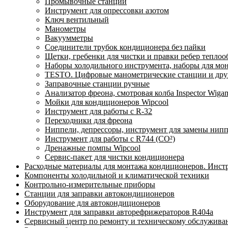
Промывочные станции
Инструмент для опрессовки азотом
Ключ вентильный
Манометры
Вакуумметры
Соединители трубок кондиционера без пайки
Щетки, гребенки для чистки и правки ребер тепло
Наборы холодильного инструмента, наборы для мо
TESTO. Цифровые манометрические станции и друг
Заправочные станции ручные
Анализатор фреона, смотровая колба Inspector Wi
Мойки для кондиционеров Wipcool
Инструмент для работы с R-32
Переходники для фреона
Ниппели, депрессоры, инструмент для замены нип
Инструмент для работы с R744 (CO²)
Дренажные помпы Wipcool
Сервис-пакет для чистки кондиционера
Расходные материалы для монтажа кондиционеров. Инст
Компоненты холодильной и климатической техники
Контрольно-измерительные приборы
Станции для заправки автокондиционеров
Оборудование для автокондиционеров
Инструмент для заправки авторефрижераторов R404a
Сервисный центр по ремонту и техническому обслужива