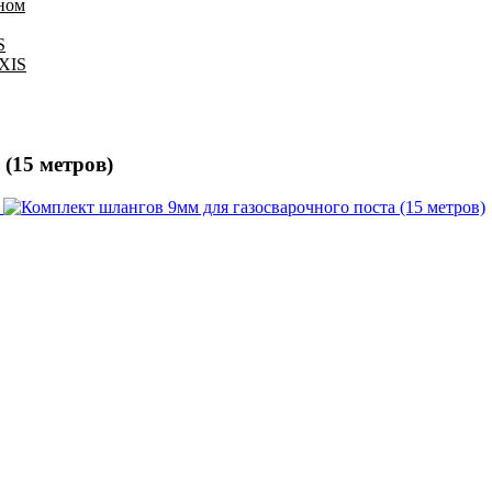
оном
S
IXIS
(15 метров)