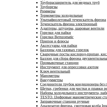
Труборасширитель для медных труб
Труборезы
Риммеры
Термометры холодильные
Ультрафиолетовый течеискатель фреона
Течеискатель фреона электронный
Адаптеры, штуцеры, шаровые вентили
Горелки для пайки
Горелки Bernzomatic
Припои и флюсы
Аксессуары для пайки
Баллоны для газовых горелок
Сварочные посты кислород-пропан, ки
Баллон для сбора фреона двухвентильн
Промывочные станции
Инструмент для опрессовки азотом
Ключ вентильный
Манометры
Вакуумметры
Соединители трубок кондиционера без 
Щетки, гребенки для чистки и правки р
Наборы холодильного инструмента, наб
TESTO. Цифровые манометрические ста
Заправочные станции ручные
Анализатор фреона, смотровая колба In