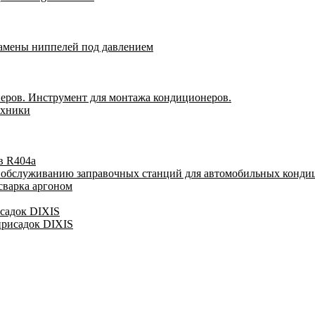
замены ниппелей под давлением
еров. Инструмент для монтажа кондиционеров.
ехники
в R404a
у обслуживанию заправочных станций для автомобильных конди
сварка аргоном
исадок DIXIS
присадок DIXIS