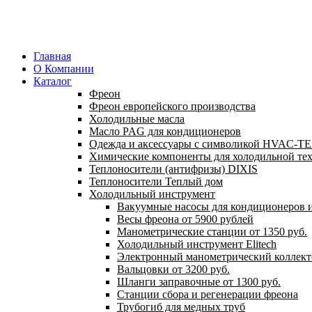
Главная
О Компании
Каталог
Фреон
Фреон европейского производства
Холодильные масла
Масло PAG для кондиционеров
Одежда и аксессуары с символикой HVAC-
Химические компоненты для холодильной те
Теплоносители (антифризы) DIXIS
Теплоносители Теплый дом
Холодильный инструмент
Вакуумные насосы для кондиционеров и
Весы фреона от 5900 рублей
Манометрические станции от 1350 руб.
Холодильный инструмент Elitech
Электронный манометрический коллект
Вальцовки от 3200 руб.
Шланги заправочные от 1300 руб.
Станции сбора и регенерации фреона
Трубогиб для медных труб