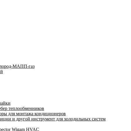
слород-МАПП-газ
ый
пайки
ебер теплообменников
оры для монтажа кондиционеров
нции и другой инструмент для холодильных систем
spector Wigam HVAC