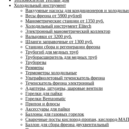
Теплоносители Теплый дом
Холодильный инструмент
Вакуумные насосы для кондиционеров и холодильно
Весы фреона от 5900 рублей
Манометрические станции от 1350 руб.
Холодильный инструмент Elitech
Электронный манометрический коллектор
Вальцовки от 3200 руб.
Шланги заправочные от 1300 руб.
Станции сбора и регенерации фреона
Трубогиб для медных труб
Труборасширитель для медных труб
Труборезы
Риммеры
Термометры холодильные
Ультрафиолетовый течеискатель фреона
Течеискатель фреона электронный
Адаптеры, штуцеры, шаровые вентили
Горелки для пайки
Горелки Bernzomatic
Припои и флюсы
Аксессуары для пайки
Баллоны для газовых горелок
Сварочные посты кислород-пропан, кислород-МАП
Баллон для сбора фреона двухвентильный