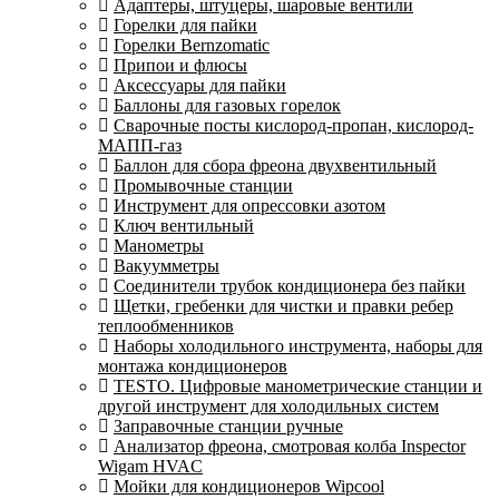
Адаптеры, штуцеры, шаровые вентили
Горелки для пайки
Горелки Bernzomatic
Припои и флюсы
Аксессуары для пайки
Баллоны для газовых горелок
Сварочные посты кислород-пропан, кислород-
МАПП-газ
Баллон для сбора фреона двухвентильный
Промывочные станции
Инструмент для опрессовки азотом
Ключ вентильный
Манометры
Вакуумметры
Соединители трубок кондиционера без пайки
Щетки, гребенки для чистки и правки ребер
теплообменников
Наборы холодильного инструмента, наборы для
монтажа кондиционеров
TESTO. Цифровые манометрические станции и
другой инструмент для холодильных систем
Заправочные станции ручные
Анализатор фреона, смотровая колба Inspector
Wigam HVAC
Мойки для кондиционеров Wipcool