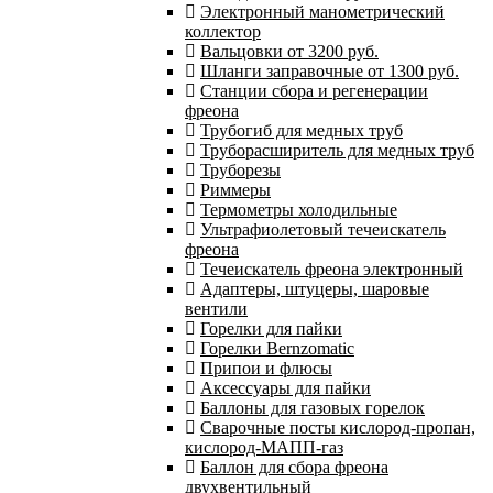
Электронный манометрический
коллектор
Вальцовки от 3200 руб.
Шланги заправочные от 1300 руб.
Станции сбора и регенерации
фреона
Трубогиб для медных труб
Труборасширитель для медных труб
Труборезы
Риммеры
Термометры холодильные
Ультрафиолетовый течеискатель
фреона
Течеискатель фреона электронный
Адаптеры, штуцеры, шаровые
вентили
Горелки для пайки
Горелки Bernzomatic
Припои и флюсы
Аксессуары для пайки
Баллоны для газовых горелок
Сварочные посты кислород-пропан,
кислород-МАПП-газ
Баллон для сбора фреона
двухвентильный