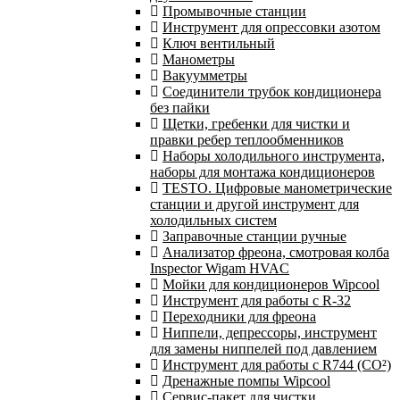
Промывочные станции
Инструмент для опрессовки азотом
Ключ вентильный
Манометры
Вакуумметры
Соединители трубок кондиционера
без пайки
Щетки, гребенки для чистки и
правки ребер теплообменников
Наборы холодильного инструмента,
наборы для монтажа кондиционеров
TESTO. Цифровые манометрические
станции и другой инструмент для
холодильных систем
Заправочные станции ручные
Анализатор фреона, смотровая колба
Inspector Wigam HVAC
Мойки для кондиционеров Wipcool
Инструмент для работы с R-32
Переходники для фреона
Ниппели, депрессоры, инструмент
для замены ниппелей под давлением
Инструмент для работы с R744 (CO²)
Дренажные помпы Wipcool
Сервис-пакет для чистки