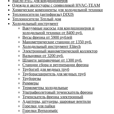
Масло PAG для кондиционеров
Одежда и аксессуары с символикой HVAC-TEAM
Химические компоненты для холодильной техники
Теплоносители (антифризы) DIXIS
Теплоносители Теплый дом
Холодильный инструмент
Вакуумные насосы для кондиционеров и
холодильной техники от 8400 руб.
Весы фреона от 5900 рублей
Манометрические станции от 1350 руб.
Холодильный инструмент Elitech
Электронный манометрический коллектор
Вальцовки от 3200 руб.
Шланги заправочные от 1300 руб.
Станции сбора и регенерации фреона
Трубогиб для медных труб
Труборасширитель для медных труб
Труборезы
Риммеры
Термометры холодильные
Ультрафиолетовый течеискатель фреона
Течеискатель фреона электронный
Адаптеры, штуцеры, шаровые вентили
Горелки для пайки
Горелки Bernzomatic