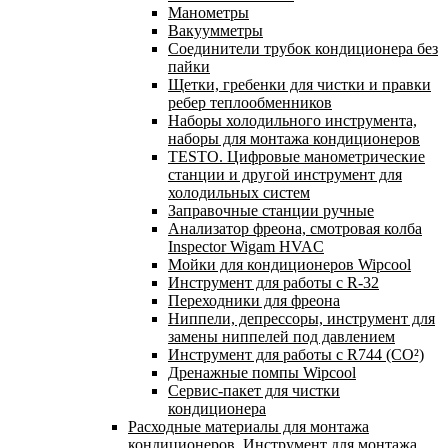
Манометры
Вакуумметры
Соединители трубок кондиционера без
пайки
Щетки, гребенки для чистки и правки
ребер теплообменников
Наборы холодильного инструмента,
наборы для монтажа кондиционеров
TESTO. Цифровые манометрические
станции и другой инструмент для
холодильных систем
Заправочные станции ручные
Анализатор фреона, смотровая колба
Inspector Wigam HVAC
Мойки для кондиционеров Wipcool
Инструмент для работы с R-32
Переходники для фреона
Ниппели, депрессоры, инструмент для
замены ниппелей под давлением
Инструмент для работы с R744 (CO²)
Дренажные помпы Wipcool
Сервис-пакет для чистки
кондиционера
Расходные материалы для монтажа
кондиционеров. Инструмент для монтажа