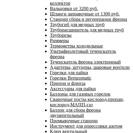
коллектор
Вальцовки от 3200 руб.
Шланги заправочные от 1300 руб.
Станции сбора и регенерации фреона
Трубогиб для медных труб
Труборасширитель для медных труб
Труборезы
Риммеры
Термометры холодильные
Ультрафиолетовый течеискатель
фреона
Течеискатель фреона электронный
Адаптеры, штуцеры, шаровые вентили
Горелки для пайки
Горелки Bernzomatic
Припои и флюсы
Аксессуары для пайки
Баллоны для газовых горелок
Сварочные посты кислород-пропан,
кислород-МАПП-газ
Баллон для сбора фреона
двухвентильный
Промывочные станции
Инструмент для опрессовки азотом
Ключ вентильный