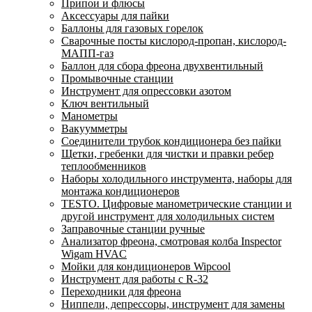
Припои и флюсы
Аксессуары для пайки
Баллоны для газовых горелок
Сварочные посты кислород-пропан, кислород-
МАПП-газ
Баллон для сбора фреона двухвентильный
Промывочные станции
Инструмент для опрессовки азотом
Ключ вентильный
Манометры
Вакуумметры
Соединители трубок кондиционера без пайки
Щетки, гребенки для чистки и правки ребер
теплообменников
Наборы холодильного инструмента, наборы для
монтажа кондиционеров
TESTO. Цифровые манометрические станции и
другой инструмент для холодильных систем
Заправочные станции ручные
Анализатор фреона, смотровая колба Inspector
Wigam HVAC
Мойки для кондиционеров Wipcool
Инструмент для работы с R-32
Переходники для фреона
Ниппели, депрессоры, инструмент для замены