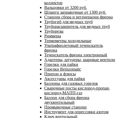
коллектор
Вальцовки от 3200 руб.
Шланги заправочные от 1300 руб.
Станции сбора и регенерации фреона
Трубогиб для медных труб
Труборасширитель для медных труб
Труборезы
Риммеры
Термометры холодильные
Ультрафиолетовый течеискатель
фреона
Течеискатель фреона электронный
Адаптеры, штуцеры, шаровые вентили
Горелки для пайки
Горелки Bernzomatic
Припои и флюсы
Аксессуары для пайки
Баллоны для газовых горелок
Сварочные посты кислород-пропан,
кислород-МАПП-газ
Баллон для сбора фреона
двухвентильный
Промывочные станции
Инструмент для опрессовки азотом
Ключ вентильный