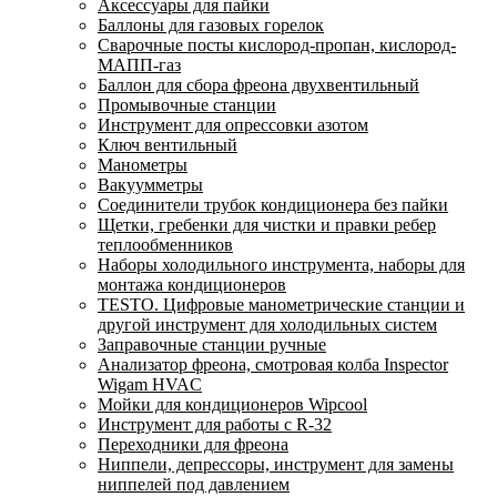
Аксессуары для пайки
Баллоны для газовых горелок
Сварочные посты кислород-пропан, кислород-
МАПП-газ
Баллон для сбора фреона двухвентильный
Промывочные станции
Инструмент для опрессовки азотом
Ключ вентильный
Манометры
Вакуумметры
Соединители трубок кондиционера без пайки
Щетки, гребенки для чистки и правки ребер
теплообменников
Наборы холодильного инструмента, наборы для
монтажа кондиционеров
TESTO. Цифровые манометрические станции и
другой инструмент для холодильных систем
Заправочные станции ручные
Анализатор фреона, смотровая колба Inspector
Wigam HVAC
Мойки для кондиционеров Wipcool
Инструмент для работы с R-32
Переходники для фреона
Ниппели, депрессоры, инструмент для замены
ниппелей под давлением