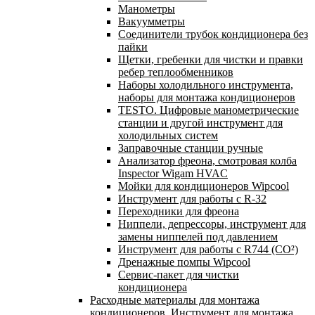
Манометры
Вакуумметры
Соединители трубок кондиционера без
пайки
Щетки, гребенки для чистки и правки
ребер теплообменников
Наборы холодильного инструмента,
наборы для монтажа кондиционеров
TESTO. Цифровые манометрические
станции и другой инструмент для
холодильных систем
Заправочные станции ручные
Анализатор фреона, смотровая колба
Inspector Wigam HVAC
Мойки для кондиционеров Wipcool
Инструмент для работы с R-32
Переходники для фреона
Ниппели, депрессоры, инструмент для
замены ниппелей под давлением
Инструмент для работы с R744 (CO²)
Дренажные помпы Wipcool
Сервис-пакет для чистки
кондиционера
Расходные материалы для монтажа
кондиционеров. Инструмент для монтажа