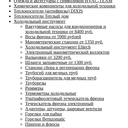
Одежда и аксессуары с символикой HVAC-TEAM
Химические компоненты для холодильной техники
Теплоносители (антифризы) DIXIS
Теплоносители Теплый дом
Холодильный инструмент
Вакуумные насосы для кондиционеров и
холодильной техники от 8400 руб.
Весы фреона от 5900 рублей
Манометрические станции от 1350 руб.
Холодильный инструмент Elitech
Электронный манометрический коллектор
Вальцовки от 3200 руб.
Шланги заправочные от 1300 руб.
Станции сбора и регенерации фреона
Трубогиб для медных труб
Труборасширитель для медных труб
Труборезы
Риммеры
Термометры холодильные
Ультрафиолетовый течеискатель фреона
Течеискатель фреона электронный
Адаптеры, штуцеры, шаровые вентили
Горелки для пайки
Горелки Bernzomatic
Припои и флюсы