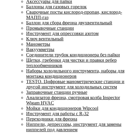
Аксессуары для пайки
Баллоны для газовых горелок
Сварочные посты кислород-пропан, кислород-
МАПП-газ
Баллон для сбора фреона двухвентильный
Промывочные станции
Инструмент для опрессовки азотом
Ключ вентильный
Манометры
Вакуумметры
Соединители трубок кондиционера без пайки
Щетки, гребенки для чистки и правки ребер
теплообменников
Наборы холодильного инструмента, наборы для
монтажа кондиционеров
TESTO. Цифровые манометрические станции и
другой инструмент для холодильных систем
Заправочные станции ручные
Анализатор фреона, смотровая колба Inspector
Wigam HVAC
Мойки для кондиционеров Wipcool
Инструмент для работы с R-32
Переходники для фреона
Ниппели, депрессоры, инструмент для замены
ниппелей под давлением