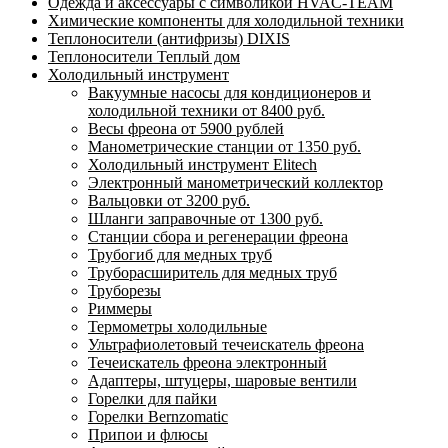
Одежда и аксессуары с символикой HVAC-TEAM
Химические компоненты для холодильной техники
Теплоносители (антифризы) DIXIS
Теплоносители Теплый дом
Холодильный инструмент
Вакуумные насосы для кондиционеров и
холодильной техники от 8400 руб.
Весы фреона от 5900 рублей
Манометрические станции от 1350 руб.
Холодильный инструмент Elitech
Электронный манометрический коллектор
Вальцовки от 3200 руб.
Шланги заправочные от 1300 руб.
Станции сбора и регенерации фреона
Трубогиб для медных труб
Труборасширитель для медных труб
Труборезы
Риммеры
Термометры холодильные
Ультрафиолетовый течеискатель фреона
Течеискатель фреона электронный
Адаптеры, штуцеры, шаровые вентили
Горелки для пайки
Горелки Bernzomatic
Припои и флюсы