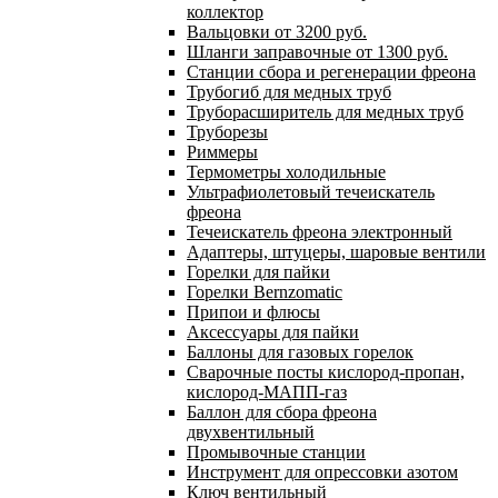
коллектор
Вальцовки от 3200 руб.
Шланги заправочные от 1300 руб.
Станции сбора и регенерации фреона
Трубогиб для медных труб
Труборасширитель для медных труб
Труборезы
Риммеры
Термометры холодильные
Ультрафиолетовый течеискатель
фреона
Течеискатель фреона электронный
Адаптеры, штуцеры, шаровые вентили
Горелки для пайки
Горелки Bernzomatic
Припои и флюсы
Аксессуары для пайки
Баллоны для газовых горелок
Сварочные посты кислород-пропан,
кислород-МАПП-газ
Баллон для сбора фреона
двухвентильный
Промывочные станции
Инструмент для опрессовки азотом
Ключ вентильный