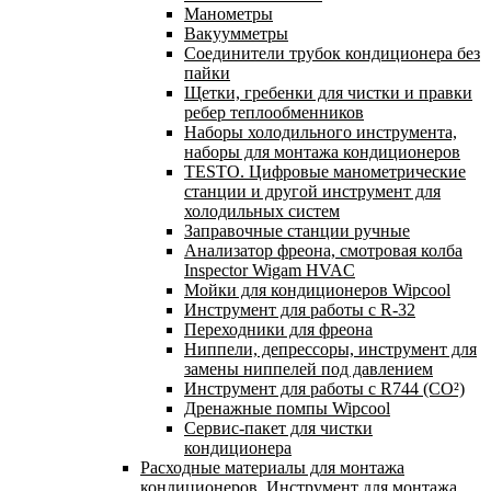
Манометры
Вакуумметры
Соединители трубок кондиционера без
пайки
Щетки, гребенки для чистки и правки
ребер теплообменников
Наборы холодильного инструмента,
наборы для монтажа кондиционеров
TESTO. Цифровые манометрические
станции и другой инструмент для
холодильных систем
Заправочные станции ручные
Анализатор фреона, смотровая колба
Inspector Wigam HVAC
Мойки для кондиционеров Wipcool
Инструмент для работы с R-32
Переходники для фреона
Ниппели, депрессоры, инструмент для
замены ниппелей под давлением
Инструмент для работы с R744 (CO²)
Дренажные помпы Wipcool
Сервис-пакет для чистки
кондиционера
Расходные материалы для монтажа
кондиционеров. Инструмент для монтажа