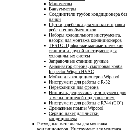
Манометры
Вакуумметры
Соединители трубок кондиционера без
пайки
Щетки, гребенки для чистки и правки
ребер теплообменников
Наборы холодильного инструмента,
наборы для монтажа кондиционеров
TESTO. Цифровые манометрические
станции и другой инструмент для
холодильных систем
Заправочные станции ручные
Анализатор фреона, смотровая колба
Inspector Wigam HVAC
Мойки для кондиционеров Wipcool
Инструмент для работы с R-32
Переходники для фреона
Ниппели, депрессоры, инструмент для
замены ниппелей под давлением
Инструмент для работы с R744 (CO²)
Дренажные помпы Wipcool
Сервис-пакет для чистки
кондиционера
Расходные материалы для монтажа
кондиционеров. Инструмент для монтажа