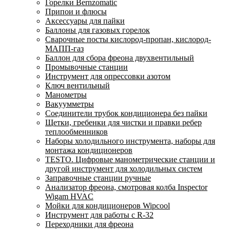
Горелки Bernzomatic
Припои и флюсы
Аксессуары для пайки
Баллоны для газовых горелок
Сварочные посты кислород-пропан, кислород-
МАПП-газ
Баллон для сбора фреона двухвентильный
Промывочные станции
Инструмент для опрессовки азотом
Ключ вентильный
Манометры
Вакуумметры
Соединители трубок кондиционера без пайки
Щетки, гребенки для чистки и правки ребер
теплообменников
Наборы холодильного инструмента, наборы для
монтажа кондиционеров
TESTO. Цифровые манометрические станции и
другой инструмент для холодильных систем
Заправочные станции ручные
Анализатор фреона, смотровая колба Inspector
Wigam HVAC
Мойки для кондиционеров Wipcool
Инструмент для работы с R-32
Переходники для фреона