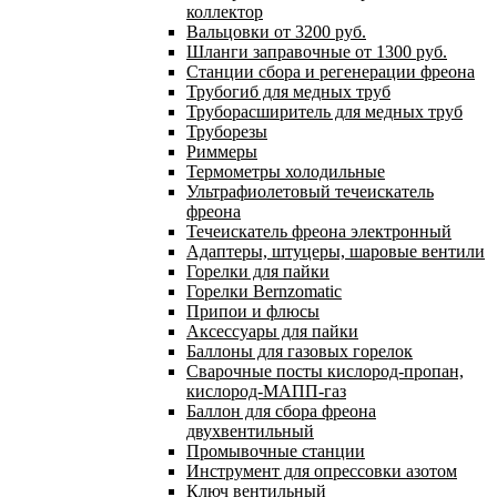
коллектор
Вальцовки от 3200 руб.
Шланги заправочные от 1300 руб.
Станции сбора и регенерации фреона
Трубогиб для медных труб
Труборасширитель для медных труб
Труборезы
Риммеры
Термометры холодильные
Ультрафиолетовый течеискатель
фреона
Течеискатель фреона электронный
Адаптеры, штуцеры, шаровые вентили
Горелки для пайки
Горелки Bernzomatic
Припои и флюсы
Аксессуары для пайки
Баллоны для газовых горелок
Сварочные посты кислород-пропан,
кислород-МАПП-газ
Баллон для сбора фреона
двухвентильный
Промывочные станции
Инструмент для опрессовки азотом
Ключ вентильный