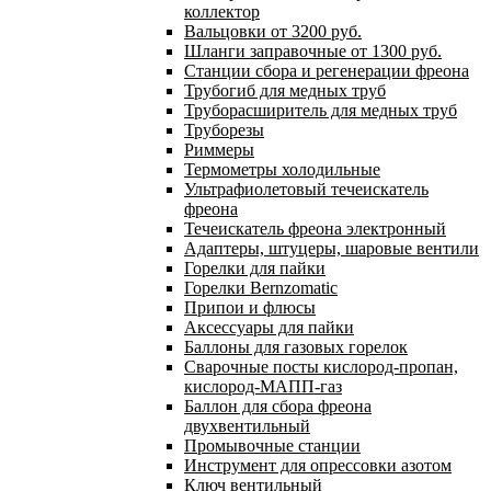
коллектор
Вальцовки от 3200 руб.
Шланги заправочные от 1300 руб.
Станции сбора и регенерации фреона
Трубогиб для медных труб
Труборасширитель для медных труб
Труборезы
Риммеры
Термометры холодильные
Ультрафиолетовый течеискатель
фреона
Течеискатель фреона электронный
Адаптеры, штуцеры, шаровые вентили
Горелки для пайки
Горелки Bernzomatic
Припои и флюсы
Аксессуары для пайки
Баллоны для газовых горелок
Сварочные посты кислород-пропан,
кислород-МАПП-газ
Баллон для сбора фреона
двухвентильный
Промывочные станции
Инструмент для опрессовки азотом
Ключ вентильный