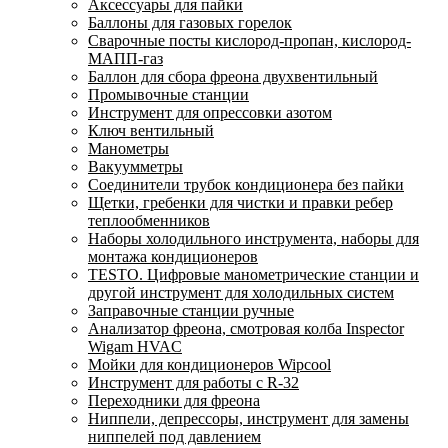
Аксессуары для пайки
Баллоны для газовых горелок
Сварочные посты кислород-пропан, кислород-
МАПП-газ
Баллон для сбора фреона двухвентильный
Промывочные станции
Инструмент для опрессовки азотом
Ключ вентильный
Манометры
Вакуумметры
Соединители трубок кондиционера без пайки
Щетки, гребенки для чистки и правки ребер
теплообменников
Наборы холодильного инструмента, наборы для
монтажа кондиционеров
TESTO. Цифровые манометрические станции и
другой инструмент для холодильных систем
Заправочные станции ручные
Анализатор фреона, смотровая колба Inspector
Wigam HVAC
Мойки для кондиционеров Wipcool
Инструмент для работы с R-32
Переходники для фреона
Ниппели, депрессоры, инструмент для замены
ниппелей под давлением