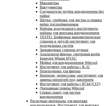
Манометры
Вакуумметры
Соединители трубок кондиционера без
пайки
Щетки, гребенки для чистки и правки
ребер теплообменников
Наборы холодильного инструмента,
наборы для монтажа кондиционеров
TESTO. Цифровые манометрические
станции и другой инструмент для
холодильных систем
Заправочные станции ручные
Анализатор фреона, смотровая колба
Inspector Wigam HVAC
Мойки для кондиционеров Wipcool
Инструмент для работы с R-32
Переходники для фреона
Ниппели, депрессоры, инструмент для
замены ниппелей под давлением
Инструмент для работы с R744 (CO²)
Дренажные помпы Wipcool
Сервис-пакет для чистки
кондиционера
Расходные материалы для монтажа
кондиционеров. Инструмент для монтажа