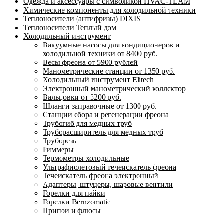
Одежда и аксессуары с символикой HVAC-TEAM
Химические компоненты для холодильной техники
Теплоносители (антифризы) DIXIS
Теплоносители Теплый дом
Холодильный инструмент
Вакуумные насосы для кондиционеров и
холодильной техники от 8400 руб.
Весы фреона от 5900 рублей
Манометрические станции от 1350 руб.
Холодильный инструмент Elitech
Электронный манометрический коллектор
Вальцовки от 3200 руб.
Шланги заправочные от 1300 руб.
Станции сбора и регенерации фреона
Трубогиб для медных труб
Труборасширитель для медных труб
Труборезы
Риммеры
Термометры холодильные
Ультрафиолетовый течеискатель фреона
Течеискатель фреона электронный
Адаптеры, штуцеры, шаровые вентили
Горелки для пайки
Горелки Bernzomatic
Припои и флюсы