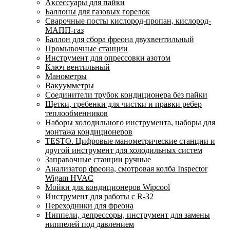
Аксессуары для пайки
Баллоны для газовых горелок
Сварочные посты кислород-пропан, кислород-
МАПП-газ
Баллон для сбора фреона двухвентильный
Промывочные станции
Инструмент для опрессовки азотом
Ключ вентильный
Манометры
Вакуумметры
Соединители трубок кондиционера без пайки
Щетки, гребенки для чистки и правки ребер
теплообменников
Наборы холодильного инструмента, наборы для
монтажа кондиционеров
TESTO. Цифровые манометрические станции и
другой инструмент для холодильных систем
Заправочные станции ручные
Анализатор фреона, смотровая колба Inspector
Wigam HVAC
Мойки для кондиционеров Wipcool
Инструмент для работы с R-32
Переходники для фреона
Ниппели, депрессоры, инструмент для замены
ниппелей под давлением