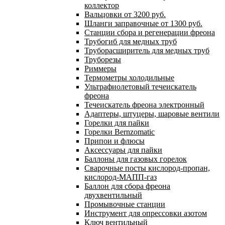
коллектор
Вальцовки от 3200 руб.
Шланги заправочные от 1300 руб.
Станции сбора и регенерации фреона
Трубогиб для медных труб
Труборасширитель для медных труб
Труборезы
Риммеры
Термометры холодильные
Ультрафиолетовый течеискатель
фреона
Течеискатель фреона электронный
Адаптеры, штуцеры, шаровые вентили
Горелки для пайки
Горелки Bernzomatic
Припои и флюсы
Аксессуары для пайки
Баллоны для газовых горелок
Сварочные посты кислород-пропан,
кислород-МАПП-газ
Баллон для сбора фреона
двухвентильный
Промывочные станции
Инструмент для опрессовки азотом
Ключ вентильный