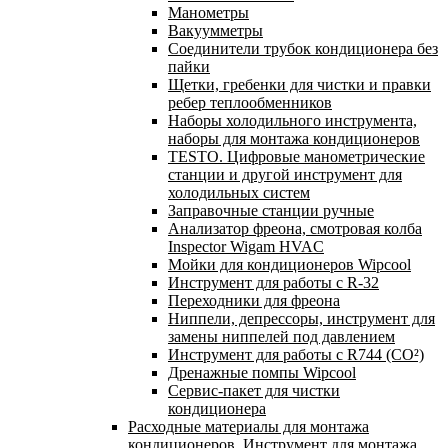
Манометры
Вакуумметры
Соединители трубок кондиционера без
пайки
Щетки, гребенки для чистки и правки
ребер теплообменников
Наборы холодильного инструмента,
наборы для монтажа кондиционеров
TESTO. Цифровые манометрические
станции и другой инструмент для
холодильных систем
Заправочные станции ручные
Анализатор фреона, смотровая колба
Inspector Wigam HVAC
Мойки для кондиционеров Wipcool
Инструмент для работы с R-32
Переходники для фреона
Ниппели, депрессоры, инструмент для
замены ниппелей под давлением
Инструмент для работы с R744 (CO²)
Дренажные помпы Wipcool
Сервис-пакет для чистки
кондиционера
Расходные материалы для монтажа
кондиционеров. Инструмент для монтажа