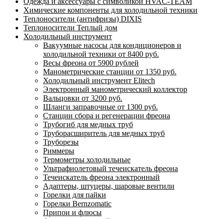
Одежда и аксессуары с символикой HVAC-TEAM
Химические компоненты для холодильной техники
Теплоносители (антифризы) DIXIS
Теплоносители Теплый дом
Холодильный инструмент
Вакуумные насосы для кондиционеров и
холодильной техники от 8400 руб.
Весы фреона от 5900 рублей
Манометрические станции от 1350 руб.
Холодильный инструмент Elitech
Электронный манометрический коллектор
Вальцовки от 3200 руб.
Шланги заправочные от 1300 руб.
Станции сбора и регенерации фреона
Трубогиб для медных труб
Труборасширитель для медных труб
Труборезы
Риммеры
Термометры холодильные
Ультрафиолетовый течеискатель фреона
Течеискатель фреона электронный
Адаптеры, штуцеры, шаровые вентили
Горелки для пайки
Горелки Bernzomatic
Припои и флюсы