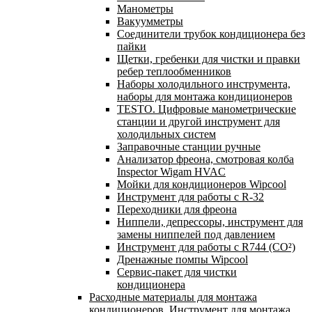
Манометры
Вакуумметры
Соединители трубок кондиционера без
пайки
Щетки, гребенки для чистки и правки
ребер теплообменников
Наборы холодильного инструмента,
наборы для монтажа кондиционеров
TESTO. Цифровые манометрические
станции и другой инструмент для
холодильных систем
Заправочные станции ручные
Анализатор фреона, смотровая колба
Inspector Wigam HVAC
Мойки для кондиционеров Wipcool
Инструмент для работы с R-32
Переходники для фреона
Ниппели, депрессоры, инструмент для
замены ниппелей под давлением
Инструмент для работы с R744 (CO²)
Дренажные помпы Wipcool
Сервис-пакет для чистки
кондиционера
Расходные материалы для монтажа
кондиционеров. Инструмент для монтажа