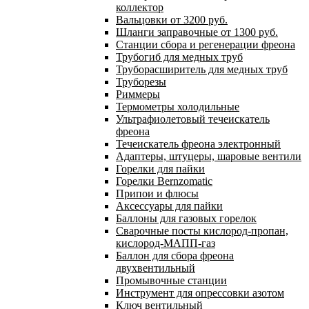
коллектор
Вальцовки от 3200 руб.
Шланги заправочные от 1300 руб.
Станции сбора и регенерации фреона
Трубогиб для медных труб
Труборасширитель для медных труб
Труборезы
Риммеры
Термометры холодильные
Ультрафиолетовый течеискатель
фреона
Течеискатель фреона электронный
Адаптеры, штуцеры, шаровые вентили
Горелки для пайки
Горелки Bernzomatic
Припои и флюсы
Аксессуары для пайки
Баллоны для газовых горелок
Сварочные посты кислород-пропан,
кислород-МАПП-газ
Баллон для сбора фреона
двухвентильный
Промывочные станции
Инструмент для опрессовки азотом
Ключ вентильный