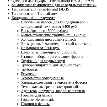
Одежда и аксессуары с символикой HVAC-TEAM
Химические компоненты для холодильной техники
Теплоносители (антифризы) DIXIS
Теплоносители Теплый дом
Холодильный инструмент
Вакуумные насосы для кондиционеров и
холодильной техники от 8400 руб.
Весы фреона от 5900 рублей
Манометрические станции от 1350 руб.
Холодильный инструмент Elitech
Электронный манометрический коллектор
Вальцовки от 3200 руб.
Шланги заправочные от 1300 руб.
Станции сбора и регенерации фреона
Трубогиб для медных труб
Труборасширитель для медных труб
Труборезы
Риммеры
Термометры холодильные
Ультрафиолетовый течеискатель фреона
Течеискатель фреона электронный
Адаптеры, штуцеры, шаровые вентили
Горелки для пайки
Горелки Bernzomatic
Припои и флюсы