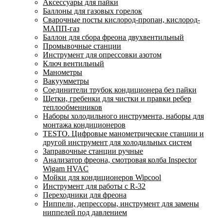
Аксессуары для пайки
Баллоны для газовых горелок
Сварочные посты кислород-пропан, кислород-
МАПП-газ
Баллон для сбора фреона двухвентильный
Промывочные станции
Инструмент для опрессовки азотом
Ключ вентильный
Манометры
Вакуумметры
Соединители трубок кондиционера без пайки
Щетки, гребенки для чистки и правки ребер
теплообменников
Наборы холодильного инструмента, наборы для
монтажа кондиционеров
TESTO. Цифровые манометрические станции и
другой инструмент для холодильных систем
Заправочные станции ручные
Анализатор фреона, смотровая колба Inspector
Wigam HVAC
Мойки для кондиционеров Wipcool
Инструмент для работы с R-32
Переходники для фреона
Ниппели, депрессоры, инструмент для замены
ниппелей под давлением