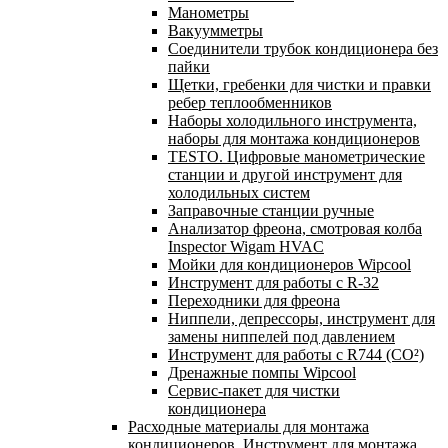
Манометры
Вакуумметры
Соединители трубок кондиционера без
пайки
Щетки, гребенки для чистки и правки
ребер теплообменников
Наборы холодильного инструмента,
наборы для монтажа кондиционеров
TESTO. Цифровые манометрические
станции и другой инструмент для
холодильных систем
Заправочные станции ручные
Анализатор фреона, смотровая колба
Inspector Wigam HVAC
Мойки для кондиционеров Wipcool
Инструмент для работы с R-32
Переходники для фреона
Ниппели, депрессоры, инструмент для
замены ниппелей под давлением
Инструмент для работы с R744 (CO²)
Дренажные помпы Wipcool
Сервис-пакет для чистки
кондиционера
Расходные материалы для монтажа
кондиционеров. Инструмент для монтажа