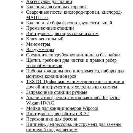
Аксессуары для пайки
Баллоны для газовых горелок
Сварочные посты кислород-пропан, кислород-
МАПП-газ
Баллон для сбора фреона двухвентильный
Промывочные станции
Инструмент для опрессовки азотом
Ключ вентильный
Манометры
Вакуумметры
Соединители трубок кондиционера без пайки
Щетки, гребенки для чистки и правки ребер
теплообменников
Наборы холодильного инструмента, наборы для
монтажа кондиционеров
TESTO. Цифровые манометрические станции и
другой инструмент для холодильных систем
Заправочные станции ручные
Анализатор фреона, смотровая колба Inspector
Wigam HVAC
Мойки для кондиционеров Wipcool
Инструмент для работы с R-32
Переходники для фреона
Ниппели, депрессоры, инструмент для замены
ниппелей под давлением