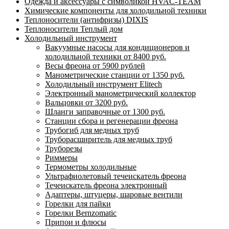
Одежда и аксессуары с символикой HVAC-TEAM
Химические компоненты для холодильной техники
Теплоносители (антифризы) DIXIS
Теплоносители Теплый дом
Холодильный инструмент
Вакуумные насосы для кондиционеров и
холодильной техники от 8400 руб.
Весы фреона от 5900 рублей
Манометрические станции от 1350 руб.
Холодильный инструмент Elitech
Электронный манометрический коллектор
Вальцовки от 3200 руб.
Шланги заправочные от 1300 руб.
Станции сбора и регенерации фреона
Трубогиб для медных труб
Труборасширитель для медных труб
Труборезы
Риммеры
Термометры холодильные
Ультрафиолетовый течеискатель фреона
Течеискатель фреона электронный
Адаптеры, штуцеры, шаровые вентили
Горелки для пайки
Горелки Bernzomatic
Припои и флюсы