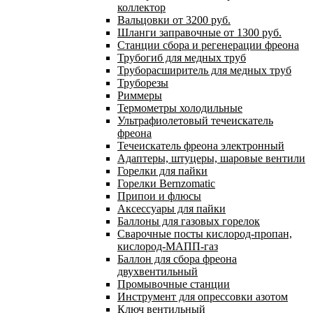
коллектор
Вальцовки от 3200 руб.
Шланги заправочные от 1300 руб.
Станции сбора и регенерации фреона
Трубогиб для медных труб
Труборасширитель для медных труб
Труборезы
Риммеры
Термометры холодильные
Ультрафиолетовый течеискатель
фреона
Течеискатель фреона электронный
Адаптеры, штуцеры, шаровые вентили
Горелки для пайки
Горелки Bernzomatic
Припои и флюсы
Аксессуары для пайки
Баллоны для газовых горелок
Сварочные посты кислород-пропан,
кислород-МАПП-газ
Баллон для сбора фреона
двухвентильный
Промывочные станции
Инструмент для опрессовки азотом
Ключ вентильный