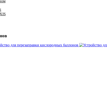
оном
S
IXIS
нов