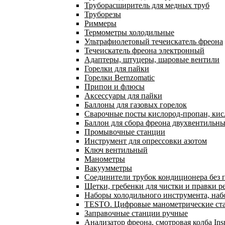
Труборасширитель для медных труб
Труборезы
Риммеры
Термометры холодильные
Ультрафиолетовый течеискатель фреона
Течеискатель фреона электронный
Адаптеры, штуцеры, шаровые вентили
Горелки для пайки
Горелки Bernzomatic
Припои и флюсы
Аксессуары для пайки
Баллоны для газовых горелок
Сварочные посты кислород-пропан, ки
Баллон для сбора фреона двухвентильн
Промывочные станции
Инструмент для опрессовки азотом
Ключ вентильный
Манометры
Вакуумметры
Соединители трубок кондиционера без 
Щетки, гребенки для чистки и правки р
Наборы холодильного инструмента, наб
TESTO. Цифровые манометрические ста
Заправочные станции ручные
Анализатор фреона, смотровая колба In