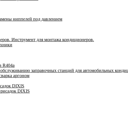
замены ниппелей под давлением
еров. Инструмент для монтажа кондиционеров.
ехники
в R404a
у обслуживанию заправочных станций для автомобильных конди
сварка аргоном
исадок DIXIS
присадок DIXIS