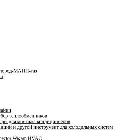
слород-МАПП-газ
ый
пайки
ебер теплообменников
оры для монтажа кондиционеров
нции и другой инструмент для холодильных систем
spector Wigam HVAC