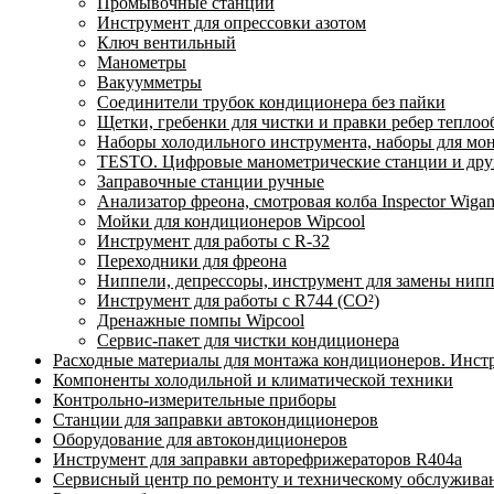
Промывочные станции
Инструмент для опрессовки азотом
Ключ вентильный
Манометры
Вакуумметры
Соединители трубок кондиционера без пайки
Щетки, гребенки для чистки и правки ребер тепло
Наборы холодильного инструмента, наборы для мо
TESTO. Цифровые манометрические станции и друг
Заправочные станции ручные
Анализатор фреона, смотровая колба Inspector Wi
Мойки для кондиционеров Wipcool
Инструмент для работы с R-32
Переходники для фреона
Ниппели, депрессоры, инструмент для замены нип
Инструмент для работы с R744 (CO²)
Дренажные помпы Wipcool
Сервис-пакет для чистки кондиционера
Расходные материалы для монтажа кондиционеров. Инст
Компоненты холодильной и климатической техники
Контрольно-измерительные приборы
Станции для заправки автокондиционеров
Оборудование для автокондиционеров
Инструмент для заправки авторефрижераторов R404a
Сервисный центр по ремонту и техническому обслужива