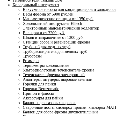
Теплоносители Теплый дом
Холодильный инструмент
Вакуумные насосы для кондиционеров и холодильно
Весы фреона от 5900 рублей
Манометрические станции от 1350 руб.
Холодильный инструмент Elitech
Электронный манометрический коллектор
Вальцовки от 3200 руб.
Шланги заправочные от 1300 руб.
Станции сбора и регенерации фреона
Трубогиб для медных труб
Труборасширитель для медных труб
Труборезы
Риммеры
Термометры холодильные
Ультрафиолетовый течеискатель фреона
Течеискатель фреона электронный
Адаптеры, штуцеры, шаровые вентили
Горелки для пайки
Горелки Bernzomatic
Припои и флюсы
Аксессуары для пайки
Баллоны для газовых горелок
Сварочные посты кислород-пропан, кислород-МАП
Баллон для сбора фреона двухвентильный