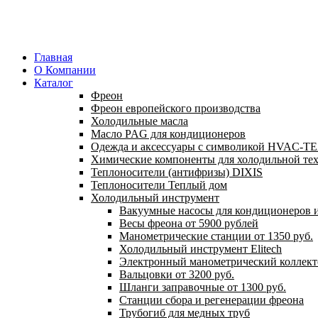
Главная
О Компании
Каталог
Фреон
Фреон европейского производства
Холодильные масла
Масло PAG для кондиционеров
Одежда и аксессуары с символикой HVAC-
Химические компоненты для холодильной те
Теплоносители (антифризы) DIXIS
Теплоносители Теплый дом
Холодильный инструмент
Вакуумные насосы для кондиционеров и
Весы фреона от 5900 рублей
Манометрические станции от 1350 руб.
Холодильный инструмент Elitech
Электронный манометрический коллект
Вальцовки от 3200 руб.
Шланги заправочные от 1300 руб.
Станции сбора и регенерации фреона
Трубогиб для медных труб