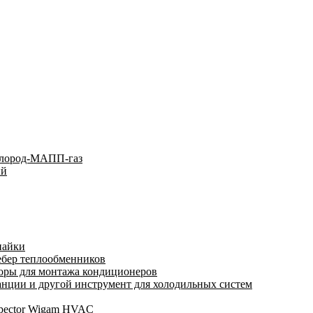
слород-МАПП-газ
ый
пайки
ебер теплообменников
оры для монтажа кондиционеров
нции и другой инструмент для холодильных систем
spector Wigam HVAC