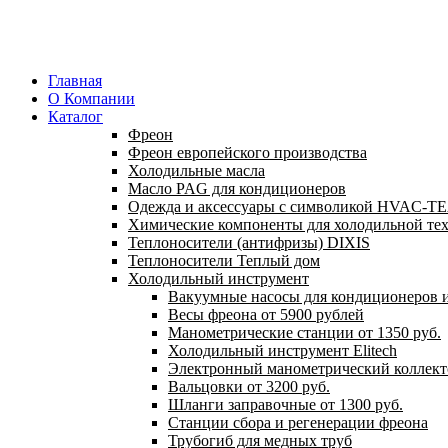
Главная
О Компании
Каталог
Фреон
Фреон европейского производства
Холодильные масла
Масло PAG для кондиционеров
Одежда и аксессуары с символикой HVAC-
Химические компоненты для холодильной те
Теплоносители (антифризы) DIXIS
Теплоносители Теплый дом
Холодильный инструмент
Вакуумные насосы для кондиционеров и
Весы фреона от 5900 рублей
Манометрические станции от 1350 руб.
Холодильный инструмент Elitech
Электронный манометрический коллект
Вальцовки от 3200 руб.
Шланги заправочные от 1300 руб.
Станции сбора и регенерации фреона
Трубогиб для медных труб