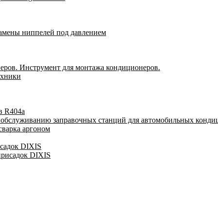
замены ниппелей под давлением
еров. Инструмент для монтажа кондиционеров.
ехники
в R404a
у обслуживанию заправочных станций для автомобильных конди
сварка аргоном
исадок DIXIS
присадок DIXIS