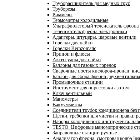
Труборасширитель для медных труб
Труборезы
Риммеры
Термометры холодильные
Ультрафиолетовый течеискатель фреона
Течеискатель фреона электронный
Адаптеры, штуцеры, шаровые вентили
Горелки для пайки
Горелки Bernzomatic
Припои и флюсы
Аксессуары для пайки
Баллоны для газовых горелок
Сварочные посты кислород-пропан, ки
Баллон для сбора фреона двухвентильн
Промывочные станции
Инструмент для опрессовки азотом
Ключ вентильный
Манометры
Вакуумметры
Соединители трубок кондиционера без 
Щетки, гребенки для чистки и правки р
Наборы холодильного инструмента, наб
TESTO. Цифровые манометрические ста
Заправочные станции ручные
Анализатор фреона, смотровая колба In