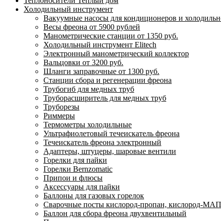
Теплоносители Теплый дом
Холодильный инструмент
Вакуумные насосы для кондиционеров и холодильно
Весы фреона от 5900 рублей
Манометрические станции от 1350 руб.
Холодильный инструмент Elitech
Электронный манометрический коллектор
Вальцовки от 3200 руб.
Шланги заправочные от 1300 руб.
Станции сбора и регенерации фреона
Трубогиб для медных труб
Труборасширитель для медных труб
Труборезы
Риммеры
Термометры холодильные
Ультрафиолетовый течеискатель фреона
Течеискатель фреона электронный
Адаптеры, штуцеры, шаровые вентили
Горелки для пайки
Горелки Bernzomatic
Припои и флюсы
Аксессуары для пайки
Баллоны для газовых горелок
Сварочные посты кислород-пропан, кислород-МАП
Баллон для сбора фреона двухвентильный