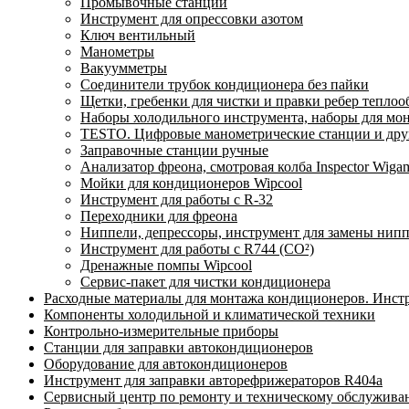
Промывочные станции
Инструмент для опрессовки азотом
Ключ вентильный
Манометры
Вакуумметры
Соединители трубок кондиционера без пайки
Щетки, гребенки для чистки и правки ребер тепло
Наборы холодильного инструмента, наборы для мо
TESTO. Цифровые манометрические станции и друг
Заправочные станции ручные
Анализатор фреона, смотровая колба Inspector Wi
Мойки для кондиционеров Wipcool
Инструмент для работы с R-32
Переходники для фреона
Ниппели, депрессоры, инструмент для замены нип
Инструмент для работы с R744 (CO²)
Дренажные помпы Wipcool
Сервис-пакет для чистки кондиционера
Расходные материалы для монтажа кондиционеров. Инст
Компоненты холодильной и климатической техники
Контрольно-измерительные приборы
Станции для заправки автокондиционеров
Оборудование для автокондиционеров
Инструмент для заправки авторефрижераторов R404a
Сервисный центр по ремонту и техническому обслужива