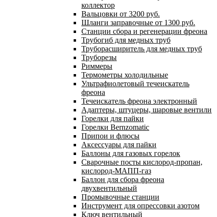
коллектор
Вальцовки от 3200 руб.
Шланги заправочные от 1300 руб.
Станции сбора и регенерации фреона
Трубогиб для медных труб
Труборасширитель для медных труб
Труборезы
Риммеры
Термометры холодильные
Ультрафиолетовый течеискатель
фреона
Течеискатель фреона электронный
Адаптеры, штуцеры, шаровые вентили
Горелки для пайки
Горелки Bernzomatic
Припои и флюсы
Аксессуары для пайки
Баллоны для газовых горелок
Сварочные посты кислород-пропан,
кислород-МАПП-газ
Баллон для сбора фреона
двухвентильный
Промывочные станции
Инструмент для опрессовки азотом
Ключ вентильный