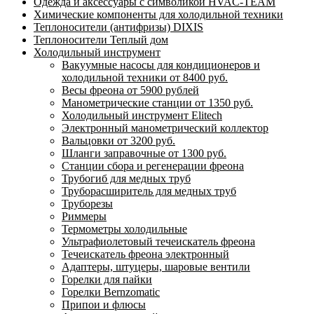
Одежда и аксессуары с символикой HVAC-TEAM
Химические компоненты для холодильной техники
Теплоносители (антифризы) DIXIS
Теплоносители Теплый дом
Холодильный инструмент
Вакуумные насосы для кондиционеров и
холодильной техники от 8400 руб.
Весы фреона от 5900 рублей
Манометрические станции от 1350 руб.
Холодильный инструмент Elitech
Электронный манометрический коллектор
Вальцовки от 3200 руб.
Шланги заправочные от 1300 руб.
Станции сбора и регенерации фреона
Трубогиб для медных труб
Труборасширитель для медных труб
Труборезы
Риммеры
Термометры холодильные
Ультрафиолетовый течеискатель фреона
Течеискатель фреона электронный
Адаптеры, штуцеры, шаровые вентили
Горелки для пайки
Горелки Bernzomatic
Припои и флюсы