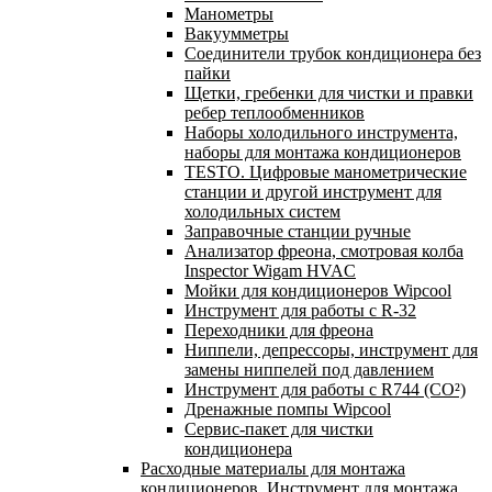
Манометры
Вакуумметры
Соединители трубок кондиционера без
пайки
Щетки, гребенки для чистки и правки
ребер теплообменников
Наборы холодильного инструмента,
наборы для монтажа кондиционеров
TESTO. Цифровые манометрические
станции и другой инструмент для
холодильных систем
Заправочные станции ручные
Анализатор фреона, смотровая колба
Inspector Wigam HVAC
Мойки для кондиционеров Wipcool
Инструмент для работы с R-32
Переходники для фреона
Ниппели, депрессоры, инструмент для
замены ниппелей под давлением
Инструмент для работы с R744 (CO²)
Дренажные помпы Wipcool
Сервис-пакет для чистки
кондиционера
Расходные материалы для монтажа
кондиционеров. Инструмент для монтажа