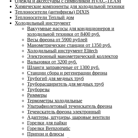
Одежда и аксессуары с символикой HVAC-TEAM
Химические компоненты для холодильной техники
Теплоносители (антифризы) DIXIS
Теплоносители Теплый дом
Холодильный инструмент
Вакуумные насосы для кондиционеров и
холодильной техники от 8400 руб.
Весы фреона от 5900 рублей
Манометрические станции от 1350 руб.
Холодильный инструмент Elitech
Электронный манометрический коллектор
Вальцовки от 3200 руб.
Шланги заправочные от 1300 руб.
Станции сбора и регенерации фреона
Трубогиб для медных труб
Труборасширитель для медных труб
Труборезы
Риммеры
Термометры холодильные
Ультрафиолетовый течеискатель фреона
Течеискатель фреона электронный
Адаптеры, штуцеры, шаровые вентили
Горелки для пайки
Горелки Bernzomatic
Припои и флюсы