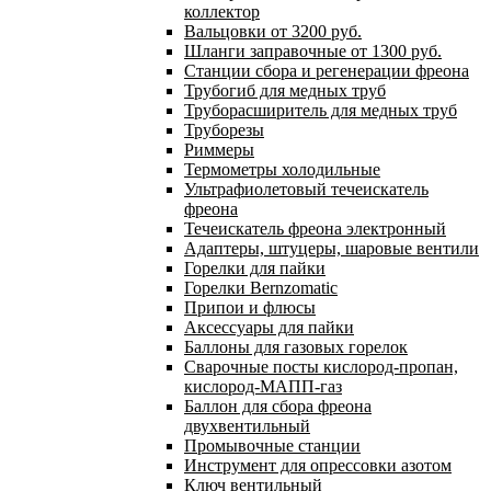
коллектор
Вальцовки от 3200 руб.
Шланги заправочные от 1300 руб.
Станции сбора и регенерации фреона
Трубогиб для медных труб
Труборасширитель для медных труб
Труборезы
Риммеры
Термометры холодильные
Ультрафиолетовый течеискатель
фреона
Течеискатель фреона электронный
Адаптеры, штуцеры, шаровые вентили
Горелки для пайки
Горелки Bernzomatic
Припои и флюсы
Аксессуары для пайки
Баллоны для газовых горелок
Сварочные посты кислород-пропан,
кислород-МАПП-газ
Баллон для сбора фреона
двухвентильный
Промывочные станции
Инструмент для опрессовки азотом
Ключ вентильный