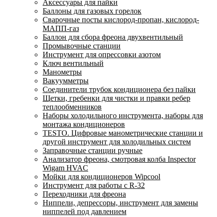
Аксессуары для пайки
Баллоны для газовых горелок
Сварочные посты кислород-пропан, кислород-
МАПП-газ
Баллон для сбора фреона двухвентильный
Промывочные станции
Инструмент для опрессовки азотом
Ключ вентильный
Манометры
Вакуумметры
Соединители трубок кондиционера без пайки
Щетки, гребенки для чистки и правки ребер
теплообменников
Наборы холодильного инструмента, наборы для
монтажа кондиционеров
TESTO. Цифровые манометрические станции и
другой инструмент для холодильных систем
Заправочные станции ручные
Анализатор фреона, смотровая колба Inspector
Wigam HVAC
Мойки для кондиционеров Wipcool
Инструмент для работы с R-32
Переходники для фреона
Ниппели, депрессоры, инструмент для замены
ниппелей под давлением