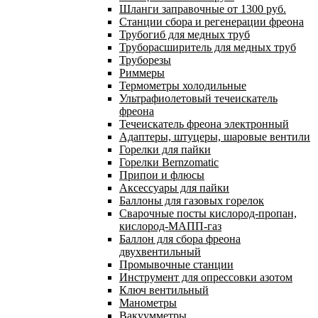
Шланги заправочные от 1300 руб.
Станции сбора и регенерации фреона
Трубогиб для медных труб
Труборасширитель для медных труб
Труборезы
Риммеры
Термометры холодильные
Ультрафиолетовый течеискатель
фреона
Течеискатель фреона электронный
Адаптеры, штуцеры, шаровые вентили
Горелки для пайки
Горелки Bernzomatic
Припои и флюсы
Аксессуары для пайки
Баллоны для газовых горелок
Сварочные посты кислород-пропан,
кислород-МАПП-газ
Баллон для сбора фреона
двухвентильный
Промывочные станции
Инструмент для опрессовки азотом
Ключ вентильный
Манометры
Вакуумметры