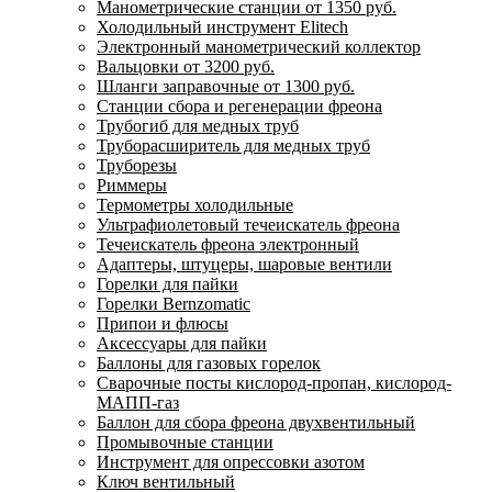
Манометрические станции от 1350 руб.
Холодильный инструмент Elitech
Электронный манометрический коллектор
Вальцовки от 3200 руб.
Шланги заправочные от 1300 руб.
Станции сбора и регенерации фреона
Трубогиб для медных труб
Труборасширитель для медных труб
Труборезы
Риммеры
Термометры холодильные
Ультрафиолетовый течеискатель фреона
Течеискатель фреона электронный
Адаптеры, штуцеры, шаровые вентили
Горелки для пайки
Горелки Bernzomatic
Припои и флюсы
Аксессуары для пайки
Баллоны для газовых горелок
Сварочные посты кислород-пропан, кислород-
МАПП-газ
Баллон для сбора фреона двухвентильный
Промывочные станции
Инструмент для опрессовки азотом
Ключ вентильный