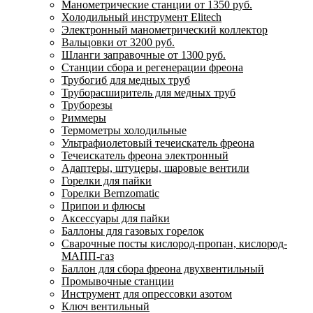
Манометрические станции от 1350 руб.
Холодильный инструмент Elitech
Электронный манометрический коллектор
Вальцовки от 3200 руб.
Шланги заправочные от 1300 руб.
Станции сбора и регенерации фреона
Трубогиб для медных труб
Труборасширитель для медных труб
Труборезы
Риммеры
Термометры холодильные
Ультрафиолетовый течеискатель фреона
Течеискатель фреона электронный
Адаптеры, штуцеры, шаровые вентили
Горелки для пайки
Горелки Bernzomatic
Припои и флюсы
Аксессуары для пайки
Баллоны для газовых горелок
Сварочные посты кислород-пропан, кислород-
МАПП-газ
Баллон для сбора фреона двухвентильный
Промывочные станции
Инструмент для опрессовки азотом
Ключ вентильный