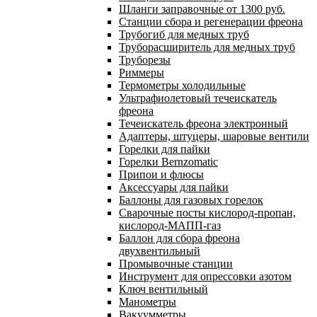
Шланги заправочные от 1300 руб.
Станции сбора и регенерации фреона
Трубогиб для медных труб
Труборасширитель для медных труб
Труборезы
Риммеры
Термометры холодильные
Ультрафиолетовый течеискатель
фреона
Течеискатель фреона электронный
Адаптеры, штуцеры, шаровые вентили
Горелки для пайки
Горелки Bernzomatic
Припои и флюсы
Аксессуары для пайки
Баллоны для газовых горелок
Сварочные посты кислород-пропан,
кислород-МАПП-газ
Баллон для сбора фреона
двухвентильный
Промывочные станции
Инструмент для опрессовки азотом
Ключ вентильный
Манометры
Вакуумметры