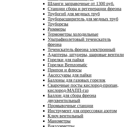
Шланги заправочные от 1300 руб.
Станции сбора и регенерации фреона
Трубогиб для медных труб
Труборасширитель для медных труб
Труборезы
Риммеры
Термометры холодильные
Ультрафиолетовый течеискатель
фреона
Течеискатель фреона электронный
Адаптеры, штуцеры, шаровые вентили
Горелки для пайки
Горелки Bernzomatic
Припои и флюсы
Аксессуары для пайки
Баллоны для газовых горелок
Сварочные посты кислород-пропан,
кислород-МАПП-газ
Баллон для сбора фреона
двухвентильный
Промывочные станции
Инструмент для опрессовки азотом
Ключ вентильный
Манометры
Вакуумметры