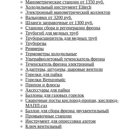
Манометрические станции от 1350 руб.
Холодильный инструмент Elitech
Электронный манометрический коллектор
Вальцовки от 3200 руб.
Шланги заправочные от 1300 руб.
Станции сбора и регенерации фреона
Трубогиб для медных труб
Труборасширитель для медных труб
Труборезы
Риммеры
Термометры холодильные
Ультрафиолетовый течеискатель фреона
Течеискатель фреона электронный
Адаптеры, штуцеры, шаровые вентили
Горелки для пайки
Горелки Bernzomatic
Припои и флюсы
Аксессуары для пайки
Баллоны для газовых горелок
Сварочные посты кислород-пропан, кислород-
МАПП-газ
Баллон для сбора фреона двухвентильный
Промывочные станции
Инструмент для опрессовки азотом
Ключ вентильный