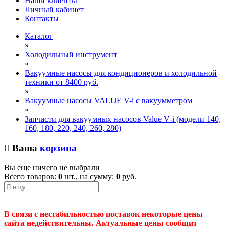
Наши клиенты
Личный кабинет
Контакты
Каталог
»
Холодильный инструмент
»
Вакуумные насосы для кондиционеров и холодильной
техники от 8400 руб.
»
Вакуумные насосы VALUE V-i с вакуумметром
»
Запчасти для вакуумных насосов Value V‑i (модели 140,
160, 180, 220, 240, 260, 280)
Ваша
корзина
Вы еще ничего не выбрали
Всего товаров:
0
шт., на сумму:
0
руб.
В связи с нестабильностью поставок некоторые цены
сайта недействительны. Актуальные цены сообщит