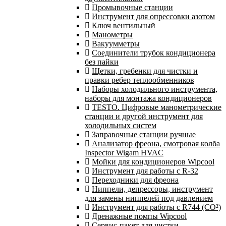
Промывочные станции
Инструмент для опрессовки азотом
Ключ вентильный
Манометры
Вакуумметры
Соединители трубок кондиционера
без пайки
Щетки, гребенки для чистки и
правки ребер теплообменников
Наборы холодильного инструмента,
наборы для монтажа кондиционеров
TESTO. Цифровые манометрические
станции и другой инструмент для
холодильных систем
Заправочные станции ручные
Анализатор фреона, смотровая колба
Inspector Wigam HVAC
Мойки для кондиционеров Wipcool
Инструмент для работы с R-32
Переходники для фреона
Ниппели, депрессоры, инструмент
для замены ниппелей под давлением
Инструмент для работы с R744 (CO²)
Дренажные помпы Wipcool
Сервис-пакет для чистки