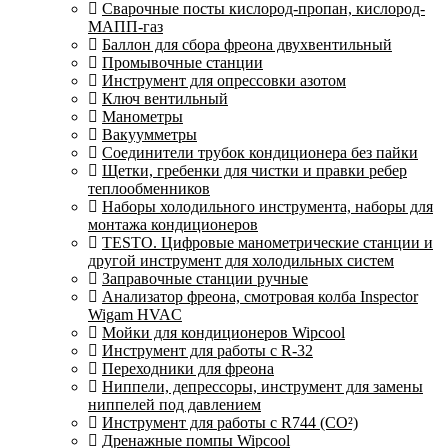
Сварочные посты кислород-пропан, кислород-
МАПП-газ
Баллон для сбора фреона двухвентильный
Промывочные станции
Инструмент для опрессовки азотом
Ключ вентильный
Манометры
Вакуумметры
Соединители трубок кондиционера без пайки
Щетки, гребенки для чистки и правки ребер
теплообменников
Наборы холодильного инструмента, наборы для
монтажа кондиционеров
TESTO. Цифровые манометрические станции и
другой инструмент для холодильных систем
Заправочные станции ручные
Анализатор фреона, смотровая колба Inspector
Wigam HVAC
Мойки для кондиционеров Wipcool
Инструмент для работы с R-32
Переходники для фреона
Ниппели, депрессоры, инструмент для замены
ниппелей под давлением
Инструмент для работы с R744 (CO²)
Дренажные помпы Wipcool