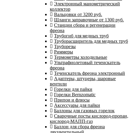
Электронный манометрический
коллектор
Вальцовки от 3200 руб.
Шланги заправочные от 1300 руб.
Станции сбора и регенерации
фреона
Трубогиб для медных труб
Труборасширитель для медных труб
Труборезы
Риммеры
Термометры холодильные
Ультрафиолетовый течеискатель
фреона
Течеискатель фреона электронный
Адаптеры, штуцеры, шаровые
вентили
Горелки для пайки
Горелки Bernzomatic
Припои и флюсы
Аксессуары для пайки
Баллоны для газовых горелок
Сварочные посты кислород-пропан,
кислород-МАПП-газ
Баллон для сбора фреона
двухвентильный