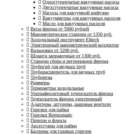
Одноступенчатые вакуумные насосы
Двухступенчатые вакуумные насосы
Насосы для вакуумной инфузии
Вакуумметры для вакуумных насосов
Масло для вакуумных насосов
Весы фреона от 5900 рублей
Манометрические станции от 1350 руб.
Холодильный инструмент Elitech
Электронный манометрический коллектор
Вальцовки от 3200 руб.
Шланги заправочные от 1300 руб.
Станции сбора и регенерации фреона
Трубогиб для медных труб
Труборасширитель для медных труб
Труборезы
Риммеры
Термометры холодильные
Ультрафиолетовый течеискатель фреона
Течеискатель фреона электронный
Адаптеры, штуцеры, шаровые вентили
Горелки для пайки
Горелки Bernzomatic
Припои и флюсы
Аксессуары для пайки
Баллоны для газовых горелок