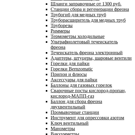
Шланги заправочные от 1300 руб.
Станции сбора и регенерации фреона
Трубогиб для медных труб
Труборасширитель для медных труб
Труборезы
Риммеры
Термометры холодильные
Ультрафиолетовый течеискатель
фреона
Течеискатель фреона электронный
Адаптеры, штуцеры, шаровые вентили
Горелки для пайки
Горелки Bernzomatic
Припои и флюсы
Аксессуары для пайки
Баллоны для газовых горелок
Сварочные посты кислород-пропан,
кислород-МАПП-газ
Баллон для сбора фреона
двухвентильный
Промывочные станции
Инструмент для опрессовки азотом
Ключ вентильный
Манометры
Вакуумметры