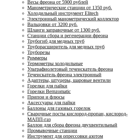
Весы фреона от 5900 рублей
Манометрические станции от 1350 руб.
Холодильный инструмент Elitech
Электронный манометрический коллектор
Вальцовки от 3200 руб.
Шланги заправочные от 1300 руб.
Станции сбора и регенерации фреона
Трубогиб для медных труб
Труборасширитель для медных труб
Труборезы
Риммеры
Термометры холодильные
Ультрафиолетовый течеискатель фреона
Течеискатель фреона электронный
Адаптеры, штуцеры, шаровые вентили
Горелки для пайки
Горелки Bernzomatic
Припои и флюсы
Аксессуары для пайки
Баллоны для газовых горелок
Сварочные посты кислород-пропан, кислород-
МАПП-газ
Баллон для сбора фреона двухвентильный
Промывочные станции
Инструмент для опрессовки азотом