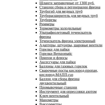
Шланги заправочные от 1300 руб.
Станции сбора и регенерации фреона
Трубогиб для медных труб
Труборасширитель для медных труб
Труборезы
Риммеры
Термометры холодильные
Ультрафиолетовый течеискатель
фреона
Течеискатель фреона электронный
Адаптеры, штуцеры, шаровые вентили
Горелки для пайки
Горелки Bernzomatic
Припои и флюсы
Аксессуары для пайки
Баллоны для газовых горелок
Сварочные посты кислород-пропан,
кислород-МАПП-газ
Баллон для сбора фреона
двухвентильный
Промывочные станции
Инструмент для опрессовки азотом
Ключ вентильный
Манометры
Вакуумметры