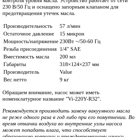
контроля уровня масла. Устройство работает от сети
230 В/50 Гц и оснащено запорным клапаном для
предотвращения утечек масла.
Производительность
57 л/мин
Остаточное давление
15 микрон
Мощность/напряжение
230Вт ~/50-60 Гц
Резьба присоединения
1/4" SAE
Вместимость масла
200 мл
Габариты
318×124×237 мм
Производитель
Value
Вес нетто
9 кг
Обращаем внимание, насос может иметь
номенклатурное название "Vi-220Y-R32".
Рекомендуется производить замену вакуумного масла
не реже одного раза в год либо при его помутнении. Во
время откачки воздуха во внутренние узлы насоса
может попадать влага, что способствует
образованию коррозии и преждевременному износу