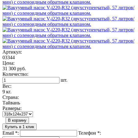
Артикул:
03344
Цена:
31 300 руб.
Количество:
шт.
Вес:
9 кг.
Страна:
Тайвань
Размеры:
В корзину
Купить в 1 клик
Email
*
:
Телефон
*
: