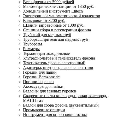
Весы фреона от 5900 рублей
Манометрические станции от 1350 руб.
Холодильный инструмент Elitech
Электронный манометрический коллектор
Вальцовки от 3200 руб.
Шланги заправочные от 1300 руб.
Станции сбора и регенерации фреона
Трубогиб для медных труб
Труборасширитель для медных труб
Труборезы
Риммеры
Термометры холодильные
Ультрафиолетовый течеискатель фреона
Течеискатель фреона электронный
Адаптеры, штуцеры, шаровые вентили
Горелки для пайки
Горелки Bernzomatic
Припои и флюсы
Аксессуары для пайки
Баллоны для газовых горелок
Сварочные посты кислород-пропан, кислород-
МАПП-газ
Баллон для сбора фреона двухвентильный
Промывочные станции
Инструмент для опрессовки азотом