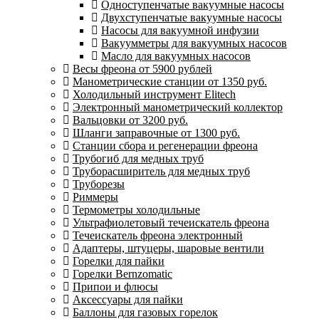
Одноступенчатые вакуумные насосы
Двухступенчатые вакуумные насосы
Насосы для вакуумной инфузии
Вакуумметры для вакуумных насосов
Масло для вакуумных насосов
Весы фреона от 5900 рублей
Манометрические станции от 1350 руб.
Холодильный инструмент Elitech
Электронный манометрический коллектор
Вальцовки от 3200 руб.
Шланги заправочные от 1300 руб.
Станции сбора и регенерации фреона
Трубогиб для медных труб
Труборасширитель для медных труб
Труборезы
Риммеры
Термометры холодильные
Ультрафиолетовый течеискатель фреона
Течеискатель фреона электронный
Адаптеры, штуцеры, шаровые вентили
Горелки для пайки
Горелки Bernzomatic
Припои и флюсы
Аксессуары для пайки
Баллоны для газовых горелок