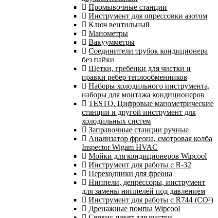
Промывочные станции
Инструмент для опрессовки азотом
Ключ вентильный
Манометры
Вакуумметры
Соединители трубок кондиционера
без пайки
Щетки, гребенки для чистки и
правки ребер теплообменников
Наборы холодильного инструмента,
наборы для монтажа кондиционеров
TESTO. Цифровые манометрические
станции и другой инструмент для
холодильных систем
Заправочные станции ручные
Анализатор фреона, смотровая колба
Inspector Wigam HVAC
Мойки для кондиционеров Wipcool
Инструмент для работы с R-32
Переходники для фреона
Ниппели, депрессоры, инструмент
для замены ниппелей под давлением
Инструмент для работы с R744 (CO²)
Дренажные помпы Wipcool
Сервис-пакет для чистки