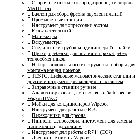
Сварочные посты кислород-пропан, кислород-
МАПП-газ
Баллон для сбора фреона двухвентильный
Промывочные станции
Инструмент для опрессовки азотом
Ключ вентильный
Манометры
Вакуумметры
Соединители трубок кондиционера без пайки
Щетки, гребенки для чистки и правки ребер
теплообменников
Наборы холодильного инструмента, наборы для
монтажа кондиционеров
TESTO. Цифровые манометрические станции и
другой инструмент для холодильных систем
Заправочные станции ручные
Анализатор фреона, смотровая колба Inspector
Wigam HVAC
Мойки для кондиционеров Wipcool
Инструмент для работы с R-32
Переходники для фреона
Ниппели, депрессоры, инструмент для замены
ниппелей под давлением
Инструмент для работы с R744 (CO²)
Дренажные помпы Wipcool