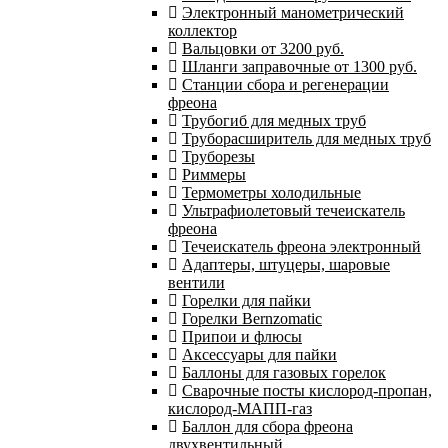
Электронный манометрический
коллектор
Вальцовки от 3200 руб.
Шланги заправочные от 1300 руб.
Станции сбора и регенерации
фреона
Трубогиб для медных труб
Труборасширитель для медных труб
Труборезы
Риммеры
Термометры холодильные
Ультрафиолетовый течеискатель
фреона
Течеискатель фреона электронный
Адаптеры, штуцеры, шаровые
вентили
Горелки для пайки
Горелки Bernzomatic
Припои и флюсы
Аксессуары для пайки
Баллоны для газовых горелок
Сварочные посты кислород-пропан,
кислород-МАПП-газ
Баллон для сбора фреона
двухвентильный