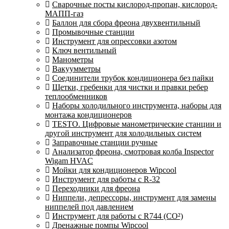
Сварочные посты кислород-пропан, кислород-
МАПП-газ
Баллон для сбора фреона двухвентильный
Промывочные станции
Инструмент для опрессовки азотом
Ключ вентильный
Манометры
Вакуумметры
Соединители трубок кондиционера без пайки
Щетки, гребенки для чистки и правки ребер
теплообменников
Наборы холодильного инструмента, наборы для
монтажа кондиционеров
TESTO. Цифровые манометрические станции и
другой инструмент для холодильных систем
Заправочные станции ручные
Анализатор фреона, смотровая колба Inspector
Wigam HVAC
Мойки для кондиционеров Wipcool
Инструмент для работы с R-32
Переходники для фреона
Ниппели, депрессоры, инструмент для замены
ниппелей под давлением
Инструмент для работы с R744 (CO²)
Дренажные помпы Wipcool