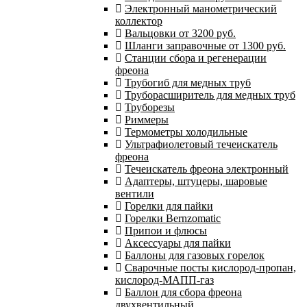
Электронный манометрический
коллектор
Вальцовки от 3200 руб.
Шланги заправочные от 1300 руб.
Станции сбора и регенерации
фреона
Трубогиб для медных труб
Труборасширитель для медных труб
Труборезы
Риммеры
Термометры холодильные
Ультрафиолетовый течеискатель
фреона
Течеискатель фреона электронный
Адаптеры, штуцеры, шаровые
вентили
Горелки для пайки
Горелки Bernzomatic
Припои и флюсы
Аксессуары для пайки
Баллоны для газовых горелок
Сварочные посты кислород-пропан,
кислород-МАПП-газ
Баллон для сбора фреона
двухвентильный