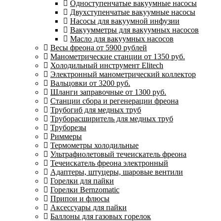
Одноступенчатые вакуумные насосы
Двухступенчатые вакуумные насосы
Насосы для вакуумной инфузии
Вакуумметры для вакуумных насосов
Масло для вакуумных насосов
Весы фреона от 5900 рублей
Манометрические станции от 1350 руб.
Холодильный инструмент Elitech
Электронный манометрический коллектор
Вальцовки от 3200 руб.
Шланги заправочные от 1300 руб.
Станции сбора и регенерации фреона
Трубогиб для медных труб
Труборасширитель для медных труб
Труборезы
Риммеры
Термометры холодильные
Ультрафиолетовый течеискатель фреона
Течеискатель фреона электронный
Адаптеры, штуцеры, шаровые вентили
Горелки для пайки
Горелки Bernzomatic
Припои и флюсы
Аксессуары для пайки
Баллоны для газовых горелок