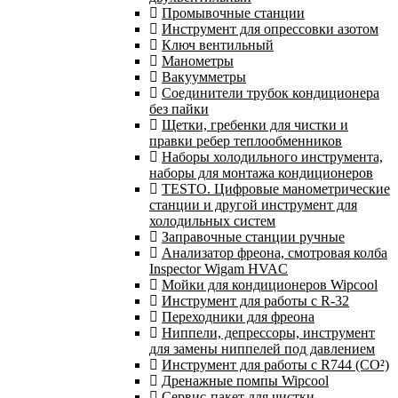
Промывочные станции
Инструмент для опрессовки азотом
Ключ вентильный
Манометры
Вакуумметры
Соединители трубок кондиционера
без пайки
Щетки, гребенки для чистки и
правки ребер теплообменников
Наборы холодильного инструмента,
наборы для монтажа кондиционеров
TESTO. Цифровые манометрические
станции и другой инструмент для
холодильных систем
Заправочные станции ручные
Анализатор фреона, смотровая колба
Inspector Wigam HVAC
Мойки для кондиционеров Wipcool
Инструмент для работы с R-32
Переходники для фреона
Ниппели, депрессоры, инструмент
для замены ниппелей под давлением
Инструмент для работы с R744 (CO²)
Дренажные помпы Wipcool
Сервис-пакет для чистки