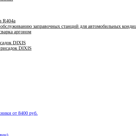
в R404a
у обслуживанию заправочных станций для автомобильных конди
сварка аргоном
исадок DIXIS
присадок DIXIS
ники от 8400 руб.
мин)