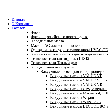
Главная
О Компании
Каталог
Фреон
Фреон европейского производства
Холодильные масла
Масло PAG для кондиционеров
Одежда и аксессуары с символикой HVAC-
Химические компоненты для холодильной те
Теплоносители (антифризы) DIXIS
Теплоносители Теплый дом
Холодильный инструмент
Вакуумные насосы для кондиционеров и
Вакуумные насосы VALUE VE
Вакуумные насосы VALUE V-i с в
Вакуумные насосы VALUE VRP
Вакуумные насосы CPS, Америка
Вакуумные насосы Mastercool, С
Вакуумные насосы Wigam
Вакуумные насосы WIPCOOL
Вакуумные насосы BECOOL BC-