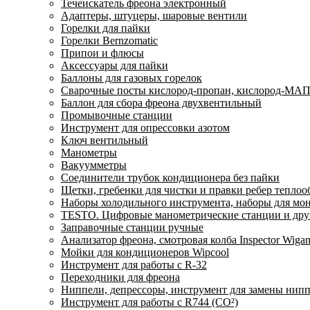
Течеискатель фреона электронный
Адаптеры, штуцеры, шаровые вентили
Горелки для пайки
Горелки Bernzomatic
Припои и флюсы
Аксессуары для пайки
Баллоны для газовых горелок
Сварочные посты кислород-пропан, кислород-МАП
Баллон для сбора фреона двухвентильный
Промывочные станции
Инструмент для опрессовки азотом
Ключ вентильный
Манометры
Вакуумметры
Соединители трубок кондиционера без пайки
Щетки, гребенки для чистки и правки ребер тепло
Наборы холодильного инструмента, наборы для мо
TESTO. Цифровые манометрические станции и друг
Заправочные станции ручные
Анализатор фреона, смотровая колба Inspector Wi
Мойки для кондиционеров Wipcool
Инструмент для работы с R-32
Переходники для фреона
Ниппели, депрессоры, инструмент для замены нип
Инструмент для работы с R744 (CO²)