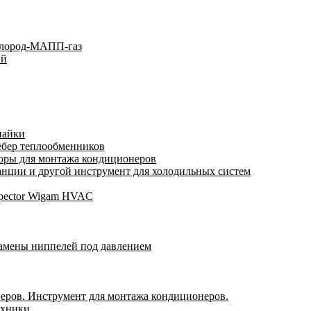
слород-МАПП-газ
ый
пайки
ебер теплообменников
оры для монтажа кондиционеров
нции и другой инструмент для холодильных систем
spector Wigam HVAC
замены ниппелей под давлением
еров. Инструмент для монтажа кондиционеров.
ехники