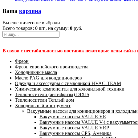
Ваша
корзина
Вы еще ничего не выбрали
Всего товаров:
0
шт., на сумму:
0
руб.
В связи с нестабильностью поставок некоторые цены сайта
Фреон
Фреон европейского производства
Холодильные масла
Масло PAG для кондиционеров
Одежда и аксессуары с символикой HVAC-TEAM
Химические компоненты для холодильной техники
Теплоносители (антифризы) DIXIS
Теплоносители Теплый дом
Холодильный инструмент
Вакуумные насосы для кондиционеров и холодильно
Вакуумные насосы VALUE VE
Вакуумные насосы VALUE V-i с вакуумметро
Вакуумные насосы VALUE VRP
Вакуумные насосы CPS, Америка