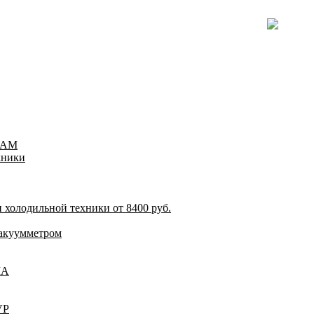
TEAM
хники
 холодильной техники от 8400 руб.
акуумметром
ША
VP