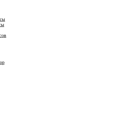
осы
сы
сов
ор