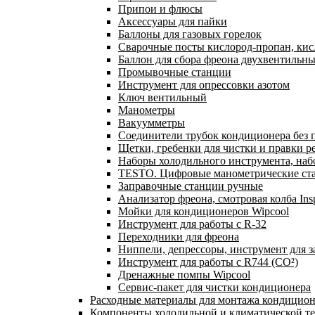
Припои и флюсы
Аксессуары для пайки
Баллоны для газовых горелок
Сварочные посты кислород-пропан, ки
Баллон для сбора фреона двухвентильн
Промывочные станции
Инструмент для опрессовки азотом
Ключ вентильный
Манометры
Вакуумметры
Соединители трубок кондиционера без 
Щетки, гребенки для чистки и правки р
Наборы холодильного инструмента, наб
TESTO. Цифровые манометрические ста
Заправочные станции ручные
Анализатор фреона, смотровая колба In
Мойки для кондиционеров Wipcool
Инструмент для работы с R-32
Переходники для фреона
Ниппели, депрессоры, инструмент для 
Инструмент для работы с R744 (CO²)
Дренажные помпы Wipcool
Сервис-пакет для чистки кондиционера
Расходные материалы для монтажа кондицион
Компоненты холодильной и климатической т