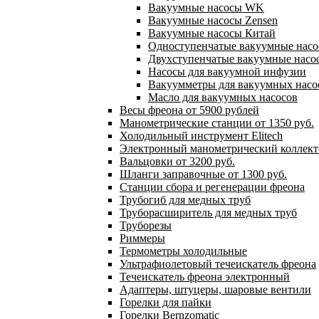
Вакуумные насосы WK
Вакуумные насосы Zensen
Вакуумные насосы Китай
Одноступенчатые вакуумные нас
Двухступенчатые вакуумные насо
Насосы для вакуумной инфузии
Вакуумметры для вакуумных насо
Масло для вакуумных насосов
Весы фреона от 5900 рублей
Манометрические станции от 1350 руб.
Холодильный инструмент Elitech
Электронный манометрический коллект
Вальцовки от 3200 руб.
Шланги заправочные от 1300 руб.
Станции сбора и регенерации фреона
Трубогиб для медных труб
Труборасширитель для медных труб
Труборезы
Риммеры
Термометры холодильные
Ультрафиолетовый течеискатель фреона
Течеискатель фреона электронный
Адаптеры, штуцеры, шаровые вентили
Горелки для пайки
Горелки Bernzomatic