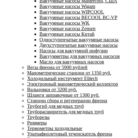
Вакуумные насосы Mastercool, США
Вакуумные насосы Wigam
Вакуумные насосы WIPCOOL
Вакуумные насосы BECOOL BC-VP
Вакуумные насосы WK
Вакуумные насосы Zensen
Вакуумные насосы Китай
Одноступенчатые вакуумные насосы
Двухступенчатые вакуумные насосы
Насосы для вакуумной инфузии
Вакуумметры для вакуумных насосов
Масло для вакуумных насосов
Весы фреона от 5900 рублей
Манометрические станции от 1350 руб.
Холодильный инструмент Elitech
Электронный манометрический коллектор
Вальцовки от 3200 руб.
Шланги заправочные от 1300 руб.
Станции сбора и регенерации фреона
Трубогиб для медных труб
Труборасширитель для медных труб
Труборезы
Риммеры
Термометры холодильные
Ультрафиолетовый течеискатель фреона