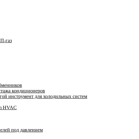
П-газ
обменников
нтажа кондиционеров
ой инструмент для холодильных систем
gam HVAC
пелей под давлением