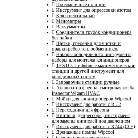
Промывочные станции
Инструмент для опрессовки азотом
Ключ вентильный
Манометры
Вакуумметры
Соединители трубок кондиционера
без пайки
Щетки, гребенки для чистки и
правки ребер теплообменников
Наборы холодильного инструмента,
наборы для монтажа кондиционеров
TESTO. Цифровые манометрические
станции и другой инструмент для
холодильных систем
Заправочные станции ручные
Анализатор фреона, смотровая колба
Inspector Wigam HVAC
Мойки для кондиционеров Wipcool
Инструмент для работы с R-32
Переходники для фреона
Ниппели, депрессоры, инструмент
для замены ниппелей под давлением
Инструмент для работы с R744 (CO²)
Дренажные помпы Wipcool
Сервис-пакет для чистки