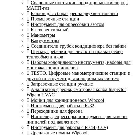
Сварочные посты кислород-пропан, кислород-
МАПП-газ
Баллон для сбора фреона двухвентильный
Промывочные станции
Инструмент для опрессовки азотом
Ключ вентильный
Манометры
Вакуумметры
Соединители трубок кондиционера без пайки
Щетки, гребенки для чистки и правки ребер
теплообменников
Наборы холодильного инструмента, наборы для
монтажа кондиционеров
TESTO. Цифровые манометрические станции и
другой инструмент для холодильных систем
Заправочные станции ручные
Анализатор фреона, смотровая колба Inspector
Wigam HVAC
Мойки для кондиционеров Wipcool
Инструмент для работы с R-32
Переходники для фреона
Ниппели, депрессоры, инструмент для замены
ниппелей под давлением
Инструмент для работы с R744 (CO²)
Дренажные помпы Wipcool