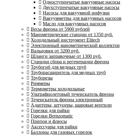
Одноступенчатые вакуумные насосы
Двухступенчатые вакуумные насосы
Насосы для вакуумной инфузии
Вакуумметры для вакуумных насосов
Масло для вакуумных насосов
Весы фреона от 5900 рублей
Манометрические станции от 1350 руб.
Холодильный инструмент Elitech
Электронный манометрический коллектор
Вальцовки от 3200 руб.
Шланги заправочные от 1300 руб.
Станции сбора и регенерации фреона
Трубогиб для медных труб
Труборасширитель для медных труб
Труборезы
Риммеры
Термометры холодильные
Ультрафиолетовый течеискатель фреона
Течеискатель фреона электронный
Адаптеры, штуцеры, шаровые вентили
Горелки для пайки
Горелки Bernzomatic
Припои и флюсы
Аксессуары для пайки
Баллоны для газовых горелок