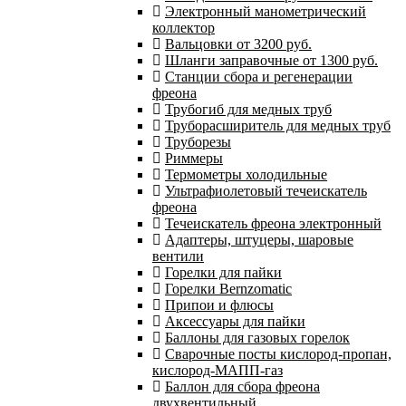
Электронный манометрический
коллектор
Вальцовки от 3200 руб.
Шланги заправочные от 1300 руб.
Станции сбора и регенерации
фреона
Трубогиб для медных труб
Труборасширитель для медных труб
Труборезы
Риммеры
Термометры холодильные
Ультрафиолетовый течеискатель
фреона
Течеискатель фреона электронный
Адаптеры, штуцеры, шаровые
вентили
Горелки для пайки
Горелки Bernzomatic
Припои и флюсы
Аксессуары для пайки
Баллоны для газовых горелок
Сварочные посты кислород-пропан,
кислород-МАПП-газ
Баллон для сбора фреона
двухвентильный