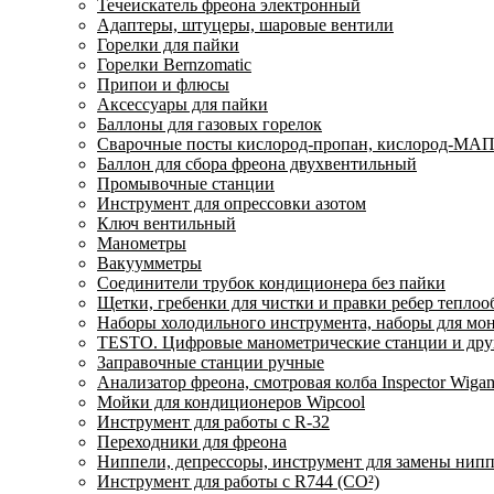
Течеискатель фреона электронный
Адаптеры, штуцеры, шаровые вентили
Горелки для пайки
Горелки Bernzomatic
Припои и флюсы
Аксессуары для пайки
Баллоны для газовых горелок
Сварочные посты кислород-пропан, кислород-МАП
Баллон для сбора фреона двухвентильный
Промывочные станции
Инструмент для опрессовки азотом
Ключ вентильный
Манометры
Вакуумметры
Соединители трубок кондиционера без пайки
Щетки, гребенки для чистки и правки ребер тепло
Наборы холодильного инструмента, наборы для мо
TESTO. Цифровые манометрические станции и друг
Заправочные станции ручные
Анализатор фреона, смотровая колба Inspector Wi
Мойки для кондиционеров Wipcool
Инструмент для работы с R-32
Переходники для фреона
Ниппели, депрессоры, инструмент для замены нип
Инструмент для работы с R744 (CO²)