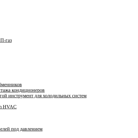
П-газ
обменников
нтажа кондиционеров
ой инструмент для холодильных систем
gam HVAC
пелей под давлением