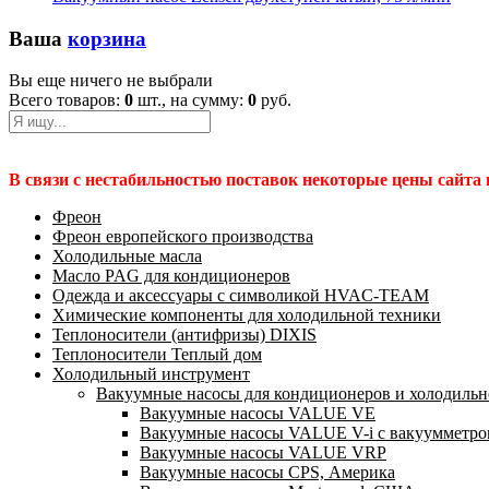
Ваша
корзина
Вы еще ничего не выбрали
Всего товаров:
0
шт., на сумму:
0
руб.
В связи с нестабильностью поставок некоторые цены сайта
Фреон
Фреон европейского производства
Холодильные масла
Масло PAG для кондиционеров
Одежда и аксессуары с символикой HVAC-TEAM
Химические компоненты для холодильной техники
Теплоносители (антифризы) DIXIS
Теплоносители Теплый дом
Холодильный инструмент
Вакуумные насосы для кондиционеров и холодильно
Вакуумные насосы VALUE VE
Вакуумные насосы VALUE V-i с вакуумметро
Вакуумные насосы VALUE VRP
Вакуумные насосы CPS, Америка