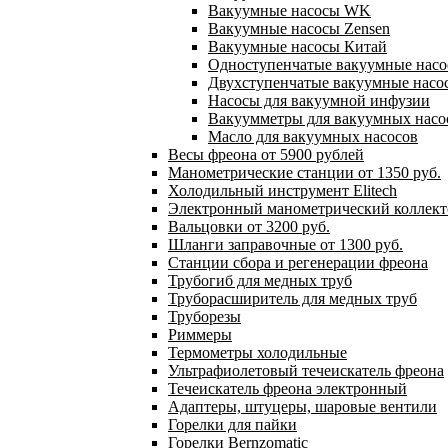
Вакуумные насосы WK
Вакуумные насосы Zensen
Вакуумные насосы Китай
Одноступенчатые вакуумные нас
Двухступенчатые вакуумные насо
Насосы для вакуумной инфузии
Вакуумметры для вакуумных насо
Масло для вакуумных насосов
Весы фреона от 5900 рублей
Манометрические станции от 1350 руб.
Холодильный инструмент Elitech
Электронный манометрический коллект
Вальцовки от 3200 руб.
Шланги заправочные от 1300 руб.
Станции сбора и регенерации фреона
Трубогиб для медных труб
Труборасширитель для медных труб
Труборезы
Риммеры
Термометры холодильные
Ультрафиолетовый течеискатель фреона
Течеискатель фреона электронный
Адаптеры, штуцеры, шаровые вентили
Горелки для пайки
Горелки Bernzomatic