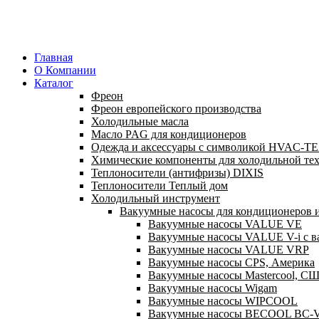
Главная
О Компании
Каталог
Фреон
Фреон европейского производства
Холодильные масла
Масло PAG для кондиционеров
Одежда и аксессуары с символикой HVAC-
Химические компоненты для холодильной те
Теплоносители (антифризы) DIXIS
Теплоносители Теплый дом
Холодильный инструмент
Вакуумные насосы для кондиционеров и
Вакуумные насосы VALUE VE
Вакуумные насосы VALUE V-i с в
Вакуумные насосы VALUE VRP
Вакуумные насосы CPS, Америка
Вакуумные насосы Mastercool, С
Вакуумные насосы Wigam
Вакуумные насосы WIPCOOL
Вакуумные насосы BECOOL BC-