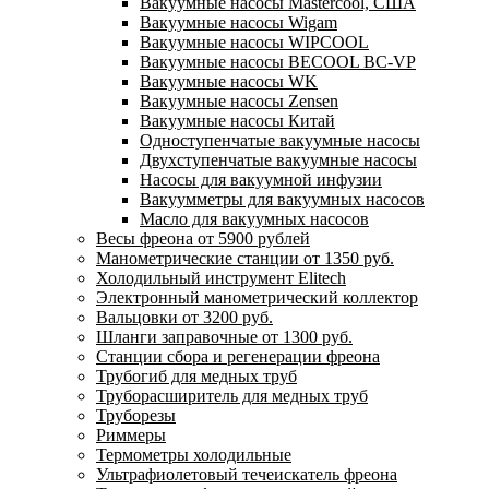
Вакуумные насосы Mastercool, США
Вакуумные насосы Wigam
Вакуумные насосы WIPCOOL
Вакуумные насосы BECOOL BC-VP
Вакуумные насосы WK
Вакуумные насосы Zensen
Вакуумные насосы Китай
Одноступенчатые вакуумные насосы
Двухступенчатые вакуумные насосы
Насосы для вакуумной инфузии
Вакуумметры для вакуумных насосов
Масло для вакуумных насосов
Весы фреона от 5900 рублей
Манометрические станции от 1350 руб.
Холодильный инструмент Elitech
Электронный манометрический коллектор
Вальцовки от 3200 руб.
Шланги заправочные от 1300 руб.
Станции сбора и регенерации фреона
Трубогиб для медных труб
Труборасширитель для медных труб
Труборезы
Риммеры
Термометры холодильные
Ультрафиолетовый течеискатель фреона