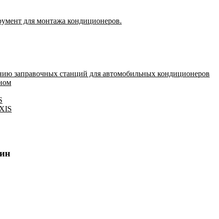
румент для монтажа кондиционеров.
нию заправочных станций для автомобильных кондиционеров
оном
S
IXIS
мин