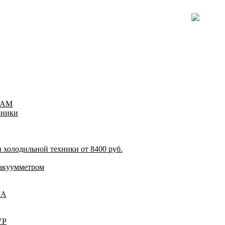
TEAM
хники
 холодильной техники от 8400 руб.
акуумметром
ША
VP