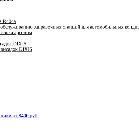
в R404a
у обслуживанию заправочных станций для автомобильных конди
сварка аргоном
исадок DIXIS
присадок DIXIS
ники от 8400 руб.