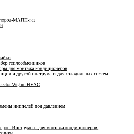
слород-МАПП-газ
ый
пайки
ебер теплообменников
оры для монтажа кондиционеров
нции и другой инструмент для холодильных систем
spector Wigam HVAC
замены ниппелей под давлением
еров. Инструмент для монтажа кондиционеров.
ехники