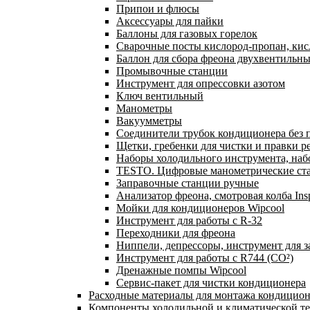
Припои и флюсы
Аксессуары для пайки
Баллоны для газовых горелок
Сварочные посты кислород-пропан, ки
Баллон для сбора фреона двухвентильн
Промывочные станции
Инструмент для опрессовки азотом
Ключ вентильный
Манометры
Вакуумметры
Соединители трубок кондиционера без 
Щетки, гребенки для чистки и правки р
Наборы холодильного инструмента, наб
TESTO. Цифровые манометрические ста
Заправочные станции ручные
Анализатор фреона, смотровая колба In
Мойки для кондиционеров Wipcool
Инструмент для работы с R-32
Переходники для фреона
Ниппели, депрессоры, инструмент для 
Инструмент для работы с R744 (CO²)
Дренажные помпы Wipcool
Сервис-пакет для чистки кондиционера
Расходные материалы для монтажа кондицион
Компоненты холодильной и климатической т