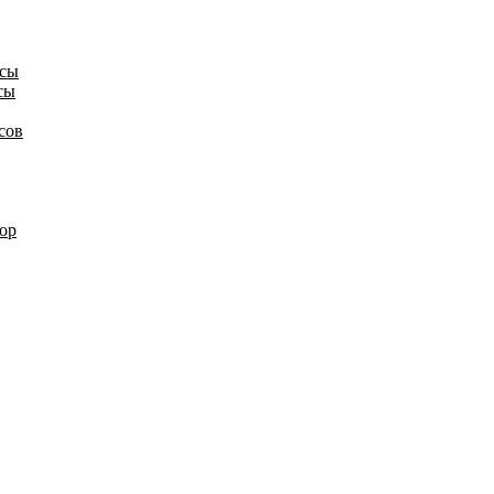
осы
сы
сов
ор