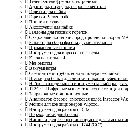
Течеискатель фреона электронный
Адаптеры, штуцеры, шаровые вентили
Горелки для пайки
Горелки Bernzomatic
Припои и флюсы
Аксессуары для пайки
Баллоны для газовых горелок
Сварочные посты кислород-пропан, кислород-М
Баллон для сбора фреона двухвентильный
Промывочные станции
Инструмент для опрессовки азотом
Ключ вентильный
Манометры
Вакуумметры
Соединители трубок кондиционера без пайки
Щетки, гребенки для чистки и правки ребер теп
Наборы холодильного инструмента, наборы для 
TESTO. Цифровые манометрические станции и др
Заправочные станции ручные
Анализатор фреона, смотровая колба Inspector 
Мойки для кондиционеров Wipcool
Инструмент для работы с R-32
Переходники для фреона
Ниппели, депрессоры, инструмент для замены ни
Инструмент для работы с R744 (CO²)