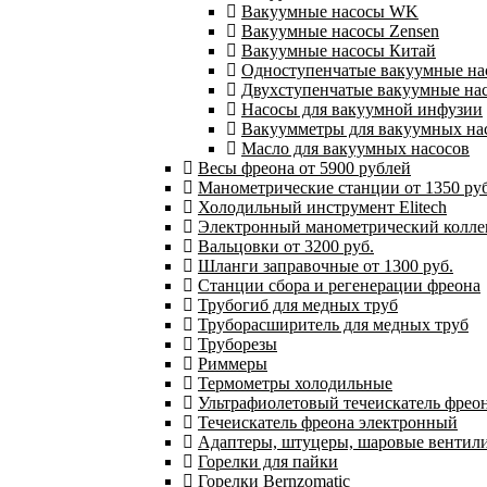
Вакуумные насосы WK
Вакуумные насосы Zensen
Вакуумные насосы Китай
Одноступенчатые вакуумные на
Двухступенчатые вакуумные на
Насосы для вакуумной инфузии
Вакуумметры для вакуумных на
Масло для вакуумных насосов
Весы фреона от 5900 рублей
Манометрические станции от 1350 руб
Холодильный инструмент Elitech
Электронный манометрический колле
Вальцовки от 3200 руб.
Шланги заправочные от 1300 руб.
Станции сбора и регенерации фреона
Трубогиб для медных труб
Труборасширитель для медных труб
Труборезы
Риммеры
Термометры холодильные
Ультрафиолетовый течеискатель фрео
Течеискатель фреона электронный
Адаптеры, штуцеры, шаровые вентил
Горелки для пайки
Горелки Bernzomatic