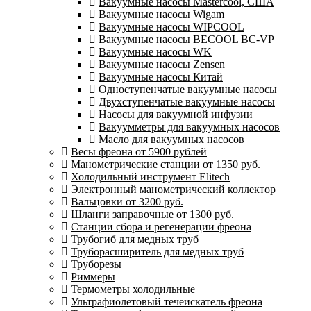
Вакуумные насосы Mastercool, США
Вакуумные насосы Wigam
Вакуумные насосы WIPCOOL
Вакуумные насосы BECOOL BC-VP
Вакуумные насосы WK
Вакуумные насосы Zensen
Вакуумные насосы Китай
Одноступенчатые вакуумные насосы
Двухступенчатые вакуумные насосы
Насосы для вакуумной инфузии
Вакуумметры для вакуумных насосов
Масло для вакуумных насосов
Весы фреона от 5900 рублей
Манометрические станции от 1350 руб.
Холодильный инструмент Elitech
Электронный манометрический коллектор
Вальцовки от 3200 руб.
Шланги заправочные от 1300 руб.
Станции сбора и регенерации фреона
Трубогиб для медных труб
Труборасширитель для медных труб
Труборезы
Риммеры
Термометры холодильные
Ультрафиолетовый течеискатель фреона