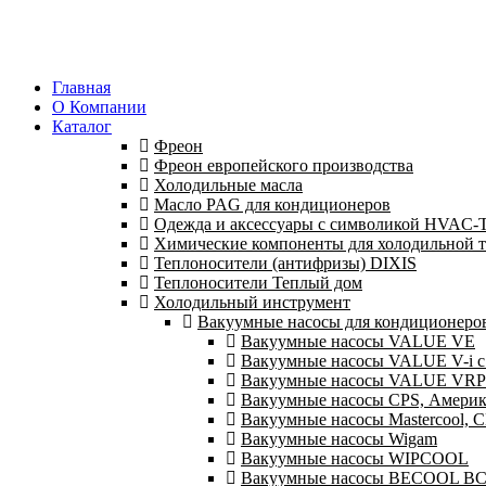
Главная
О Компании
Каталог
Фреон
Фреон европейского производства
Холодильные масла
Масло PAG для кондиционеров
Одежда и аксессуары с символикой HVAC
Химические компоненты для холодильной 
Теплоносители (антифризы) DIXIS
Теплоносители Теплый дом
Холодильный инструмент
Вакуумные насосы для кондиционеров 
Вакуумные насосы VALUE VE
Вакуумные насосы VALUE V-i с
Вакуумные насосы VALUE VRP
Вакуумные насосы CPS, Америк
Вакуумные насосы Mastercool,
Вакуумные насосы Wigam
Вакуумные насосы WIPCOOL
Вакуумные насосы BECOOL B