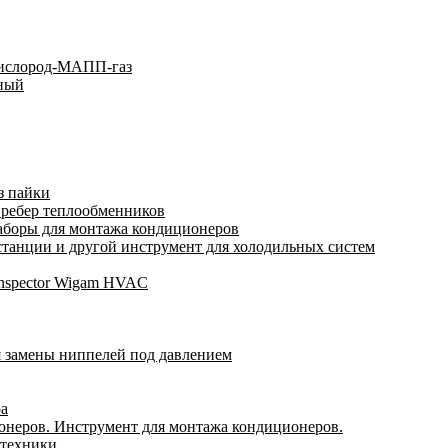
кислород-МАПП-газ
ьный
з пайки
 ребер теплообменников
аборы для монтажа кондиционеров
анции и другой инструмент для холодильных систем
Inspector Wigam HVAC
я замены ниппелей под давлением
ра
онеров. Инструмент для монтажа кондиционеров.
 техники