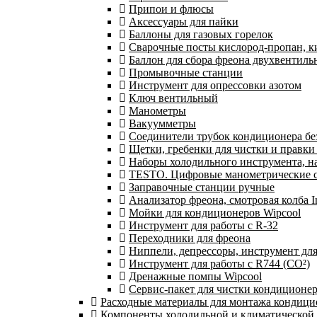
Припои и флюсы
Аксессуары для пайки
Баллоны для газовых горелок
Сварочные посты кислород-пропан, 
Баллон для сбора фреона двухвентил
Промывочные станции
Инструмент для опрессовки азотом
Ключ вентильный
Манометры
Вакуумметры
Соединители трубок кондиционера бе
Щетки, гребенки для чистки и правки
Наборы холодильного инструмента, н
TESTO. Цифровые манометрические ст
Заправочные станции ручные
Анализатор фреона, смотровая колба 
Мойки для кондиционеров Wipcool
Инструмент для работы с R-32
Переходники для фреона
Ниппели, депрессоры, инструмент дл
Инструмент для работы с R744 (CO²)
Дренажные помпы Wipcool
Сервис-пакет для чистки кондиционе
Расходные материалы для монтажа кондици
Компоненты холодильной и климатической