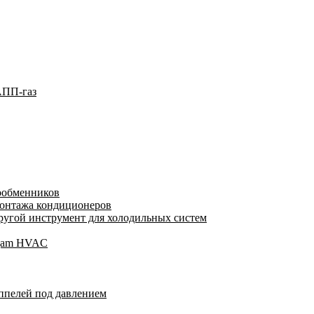
АПП-газ
лообменников
монтажа кондиционеров
угой инструмент для холодильных систем
Wigam HVAC
ппелей под давлением