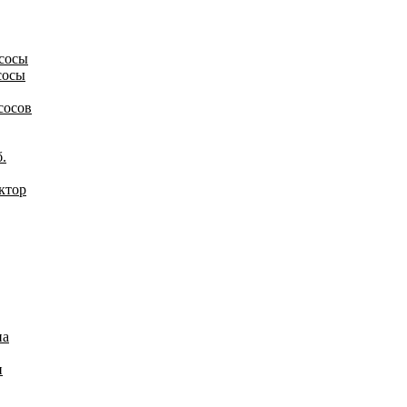
сосы
сосы
сосов
.
ктор
на
и