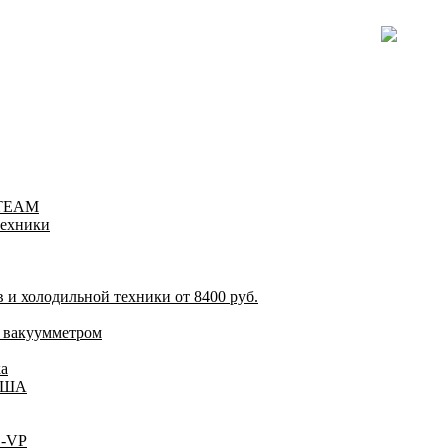
-TEAM
техники
и холодильной техники от 8400 руб.
 вакуумметром
а
 США
C-VP