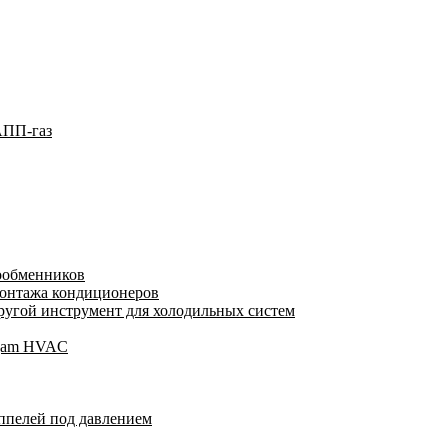
АПП-газ
лообменников
монтажа кондиционеров
угой инструмент для холодильных систем
Wigam HVAC
ппелей под давлением