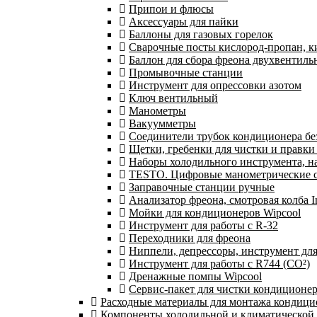
Припои и флюсы
Аксессуары для пайки
Баллоны для газовых горелок
Сварочные посты кислород-пропан, 
Баллон для сбора фреона двухвентил
Промывочные станции
Инструмент для опрессовки азотом
Ключ вентильный
Манометры
Вакуумметры
Соединители трубок кондиционера бе
Щетки, гребенки для чистки и правки
Наборы холодильного инструмента, н
TESTO. Цифровые манометрические ст
Заправочные станции ручные
Анализатор фреона, смотровая колба 
Мойки для кондиционеров Wipcool
Инструмент для работы с R-32
Переходники для фреона
Ниппели, депрессоры, инструмент дл
Инструмент для работы с R744 (CO²)
Дренажные помпы Wipcool
Сервис-пакет для чистки кондиционе
Расходные материалы для монтажа кондици
Компоненты холодильной и климатической