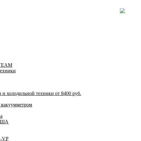
-TEAM
техники
и холодильной техники от 8400 руб.
 вакуумметром
а
 США
C-VP