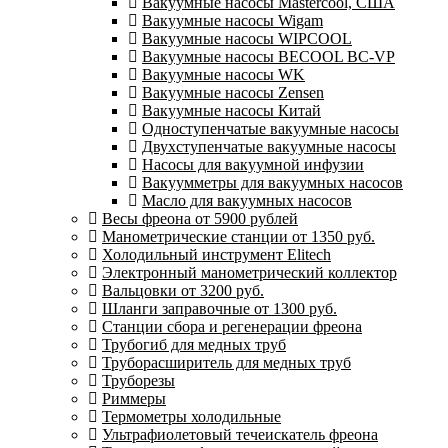
Вакуумные насосы Mastercool, США
Вакуумные насосы Wigam
Вакуумные насосы WIPCOOL
Вакуумные насосы BECOOL BC-VP
Вакуумные насосы WK
Вакуумные насосы Zensen
Вакуумные насосы Китай
Одноступенчатые вакуумные насосы
Двухступенчатые вакуумные насосы
Насосы для вакуумной инфузии
Вакуумметры для вакуумных насосов
Масло для вакуумных насосов
Весы фреона от 5900 рублей
Манометрические станции от 1350 руб.
Холодильный инструмент Elitech
Электронный манометрический коллектор
Вальцовки от 3200 руб.
Шланги заправочные от 1300 руб.
Станции сбора и регенерации фреона
Трубогиб для медных труб
Труборасширитель для медных труб
Труборезы
Риммеры
Термометры холодильные
Ультрафиолетовый течеискатель фреона