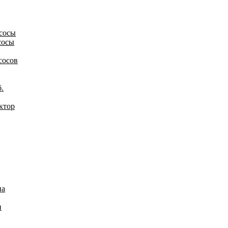
сосы
сосы
сосов
.
ктор
на
и