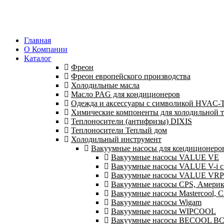
Главная
О Компании
Каталог
Фреон
Фреон европейского производства
Холодильные масла
Масло PAG для кондиционеров
Одежда и аксессуары с символикой HVAC
Химические компоненты для холодильной 
Теплоносители (антифризы) DIXIS
Теплоносители Теплый дом
Холодильный инструмент
Вакуумные насосы для кондиционеров 
Вакуумные насосы VALUE VE
Вакуумные насосы VALUE V-i с
Вакуумные насосы VALUE VRP
Вакуумные насосы CPS, Америк
Вакуумные насосы Mastercool,
Вакуумные насосы Wigam
Вакуумные насосы WIPCOOL
Вакуумные насосы BECOOL B