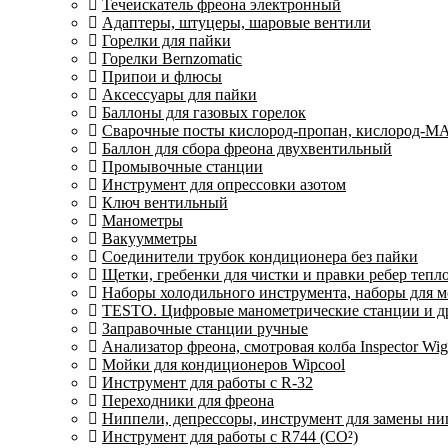
Течеискатель фреона электронный
Адаптеры, штуцеры, шаровые вентили
Горелки для пайки
Горелки Bernzomatic
Припои и флюсы
Аксессуары для пайки
Баллоны для газовых горелок
Сварочные посты кислород-пропан, кислород-М
Баллон для сбора фреона двухвентильный
Промывочные станции
Инструмент для опрессовки азотом
Ключ вентильный
Манометры
Вакуумметры
Соединители трубок кондиционера без пайки
Щетки, гребенки для чистки и правки ребер теп
Наборы холодильного инструмента, наборы для 
TESTO. Цифровые манометрические станции и др
Заправочные станции ручные
Анализатор фреона, смотровая колба Inspector 
Мойки для кондиционеров Wipcool
Инструмент для работы с R-32
Переходники для фреона
Ниппели, депрессоры, инструмент для замены ни
Инструмент для работы с R744 (CO²)