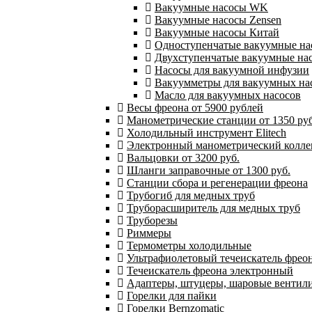
Вакуумные насосы WK
Вакуумные насосы Zensen
Вакуумные насосы Китай
Одноступенчатые вакуумные на
Двухступенчатые вакуумные на
Насосы для вакуумной инфузии
Вакуумметры для вакуумных на
Масло для вакуумных насосов
Весы фреона от 5900 рублей
Манометрические станции от 1350 руб
Холодильный инструмент Elitech
Электронный манометрический колле
Вальцовки от 3200 руб.
Шланги заправочные от 1300 руб.
Станции сбора и регенерации фреона
Трубогиб для медных труб
Труборасширитель для медных труб
Труборезы
Риммеры
Термометры холодильные
Ультрафиолетовый течеискатель фрео
Течеискатель фреона электронный
Адаптеры, штуцеры, шаровые вентил
Горелки для пайки
Горелки Bernzomatic