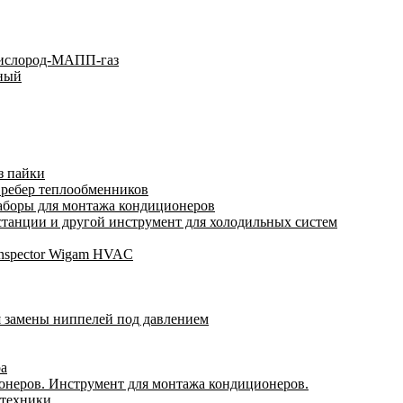
кислород-МАПП-газ
ьный
з пайки
 ребер теплообменников
аборы для монтажа кондиционеров
анции и другой инструмент для холодильных систем
Inspector Wigam HVAC
я замены ниппелей под давлением
ра
онеров. Инструмент для монтажа кондиционеров.
 техники