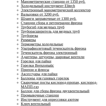
Манометрические станции от 1350 руб.
Холодильный инструмент Elitech
Электронный манометрический коллектор
Вальцовки от 3200 руб.
Шланги заправочные от 1300 руб.
Станции сбора и регенерации фреона
Трубогиб для медных труб
Труборасширитель для медных труб
Труборезы
Риммеры
Термометры холодильные
Ультрафиолетовый течеискатель фреона
Течеискатель фреона электронный
Адаптеры, штуцеры, шаровые вентили
Горелки для пайки
Горелки Bernzomatic
Припои и флюсы
Аксессуары для пайки
Баллоны для газовых горелок
Сварочные посты кислород-пропан, кислород-
МАПП-газ
Баллон для сбора фреона двухвентильный
Промывочные станции
Инструмент для опрессовки азотом
Ключ вентильный