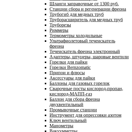
Шланги заправочные от 1300 руб.
Станции сбора и регенерации фреона
Трубогиб для медных труб
Труборасширитель для медных труб
Труборезы
Риммеры
Термометры холодильные
Ультрафиолетовый течеискатель
фреона
Течеискатель фреона электронный
Адаптеры, штуцеры, шаровые вентили
Горелки для пайки
Горелки Bernzomatic
Припои и флюсы
Аксессуары для пайки
Баллоны для газовых горелок
Сварочные посты кислород-пропан,
кислород-МАПП-газ
Баллон для сбора фреона
двухвентильный
Промывочные станции
Инструмент для опрессовки азотом
Ключ вентильный
Манометры
Вакуумметры