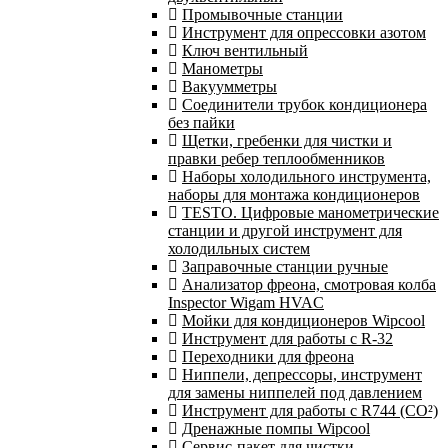
Промывочные станции
Инструмент для опрессовки азотом
Ключ вентильный
Манометры
Вакуумметры
Соединители трубок кондиционера
без пайки
Щетки, гребенки для чистки и
правки ребер теплообменников
Наборы холодильного инструмента,
наборы для монтажа кондиционеров
TESTO. Цифровые манометрические
станции и другой инструмент для
холодильных систем
Заправочные станции ручные
Анализатор фреона, смотровая колба
Inspector Wigam HVAC
Мойки для кондиционеров Wipcool
Инструмент для работы с R-32
Переходники для фреона
Ниппели, депрессоры, инструмент
для замены ниппелей под давлением
Инструмент для работы с R744 (CO²)
Дренажные помпы Wipcool
Сервис-пакет для чистки