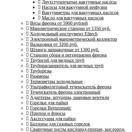
Двухступенчатые вакуумные насосы
Насосы для вакуумной инфузии
Вакуумметры для вакуумных насосов
Масло для вакуумных насосов
Весы фреона от 5900 рублей
Манометрические станции от 1350 руб.
Холодильный инструмент Elitech
Электронный манометрический коллектор
Вальцовки от 3200 руб.
Шланги заправочные от 1300 руб.
Станции сбора и регенерации фреона
Трубогиб для медных труб
Труборасширитель для медных труб
Труборезы
Риммеры
Термометры холодильные
Ультрафиолетовый течеискатель фреона
Течеискатель фреона электронный
Адаптеры, штуцеры, шаровые вентили
Горелки для пайки
Горелки Bernzomatic
Припои и флюсы
Аксессуары для пайки
Баллоны для газовых горелок
Сварочные посты кислород-пропан, кислород-