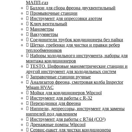
МАПП-газ
Баллон для сбора фреона двухвентильный
Промывочные станции
Инструмент для опрессовки азотом
Ключ вентильный
Манометры
Вакуумметры
Соединители трубок кондиционера без пайки
Щетки, гребенки для чистки и правки ребер
теплообменников
Наборы холодильного инструмента, наборы для
монтажа кондиционеров
TESTO. Цифровые манометрические станции и
другой инструмент для холодильных систем
Заправочные станции ручные
Анализатор фреона, смотровая колба Inspector
Wigam HVAC
Мойки для кондиционеров Wipcool
Инструмент для работы с R-32
Переходники для фреона
Ниппели, депрессоры, инструмент для замены
ниппелей под давлением
Инструмент для работы с R744 (CO²)
Дренажные помпы Wipcool
Сервис-пакет для чистки кондиционера