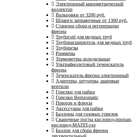
Электронный манометрический
коллектор
Вальцовки от 3200 руб.
Шланги заправочные от 1300 руб.
Станции сбора и регенерации
фреона
Трубогиб для медных труб
Труборасширитель для медных труб
Труборезы
Риммеры
Термометры холодильные
Ультрафиолетовый течеискатель
фреона
Течеискатель фреона электронный
Адаптеры, штуцеры, шаровые
вентили
Горелки для пайки
Горелки Bernzomatic
Припои и флюсы
Аксессуары для пайки
Баллоны для газовых горелок
Сварочные посты кислород-пропан,
кислород-МАПП-газ
Баллон для сбора фреона
двухвентильный