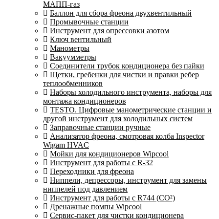
МАПП-газ
Баллон для сбора фреона двухвентильный
Промывочные станции
Инструмент для опрессовки азотом
Ключ вентильный
Манометры
Вакуумметры
Соединители трубок кондиционера без пайки
Щетки, гребенки для чистки и правки ребер
теплообменников
Наборы холодильного инструмента, наборы для
монтажа кондиционеров
TESTO. Цифровые манометрические станции и
другой инструмент для холодильных систем
Заправочные станции ручные
Анализатор фреона, смотровая колба Inspector
Wigam HVAC
Мойки для кондиционеров Wipcool
Инструмент для работы с R-32
Переходники для фреона
Ниппели, депрессоры, инструмент для замены
ниппелей под давлением
Инструмент для работы с R744 (CO²)
Дренажные помпы Wipcool
Сервис-пакет для чистки кондиционера