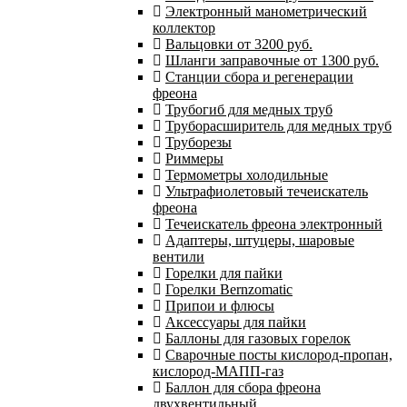
Электронный манометрический
коллектор
Вальцовки от 3200 руб.
Шланги заправочные от 1300 руб.
Станции сбора и регенерации
фреона
Трубогиб для медных труб
Труборасширитель для медных труб
Труборезы
Риммеры
Термометры холодильные
Ультрафиолетовый течеискатель
фреона
Течеискатель фреона электронный
Адаптеры, штуцеры, шаровые
вентили
Горелки для пайки
Горелки Bernzomatic
Припои и флюсы
Аксессуары для пайки
Баллоны для газовых горелок
Сварочные посты кислород-пропан,
кислород-МАПП-газ
Баллон для сбора фреона
двухвентильный