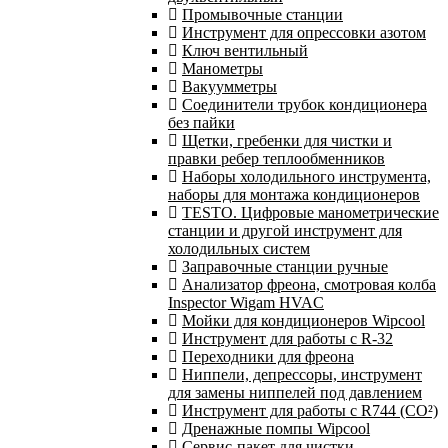
Промывочные станции
Инструмент для опрессовки азотом
Ключ вентильный
Манометры
Вакуумметры
Соединители трубок кондиционера
без пайки
Щетки, гребенки для чистки и
правки ребер теплообменников
Наборы холодильного инструмента,
наборы для монтажа кондиционеров
TESTO. Цифровые манометрические
станции и другой инструмент для
холодильных систем
Заправочные станции ручные
Анализатор фреона, смотровая колба
Inspector Wigam HVAC
Мойки для кондиционеров Wipcool
Инструмент для работы с R-32
Переходники для фреона
Ниппели, депрессоры, инструмент
для замены ниппелей под давлением
Инструмент для работы с R744 (CO²)
Дренажные помпы Wipcool
Сервис-пакет для чистки