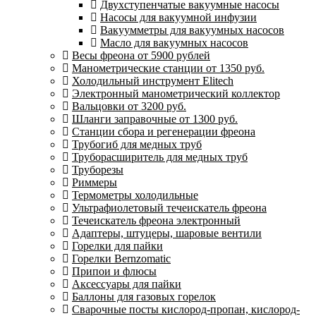
Двухступенчатые вакуумные насосы
Насосы для вакуумной инфузии
Вакуумметры для вакуумных насосов
Масло для вакуумных насосов
Весы фреона от 5900 рублей
Манометрические станции от 1350 руб.
Холодильный инструмент Elitech
Электронный манометрический коллектор
Вальцовки от 3200 руб.
Шланги заправочные от 1300 руб.
Станции сбора и регенерации фреона
Трубогиб для медных труб
Труборасширитель для медных труб
Труборезы
Риммеры
Термометры холодильные
Ультрафиолетовый течеискатель фреона
Течеискатель фреона электронный
Адаптеры, штуцеры, шаровые вентили
Горелки для пайки
Горелки Bernzomatic
Припои и флюсы
Аксессуары для пайки
Баллоны для газовых горелок
Сварочные посты кислород-пропан, кислород-