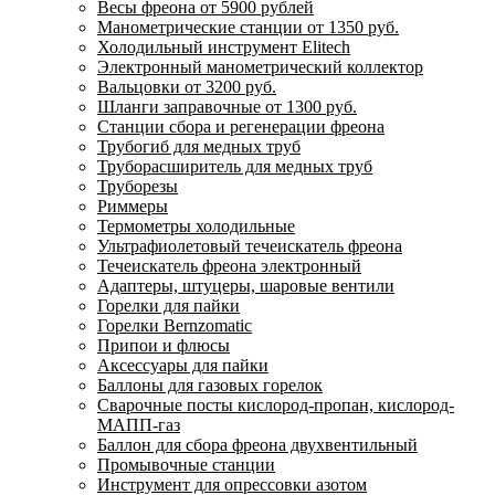
Весы фреона от 5900 рублей
Манометрические станции от 1350 руб.
Холодильный инструмент Elitech
Электронный манометрический коллектор
Вальцовки от 3200 руб.
Шланги заправочные от 1300 руб.
Станции сбора и регенерации фреона
Трубогиб для медных труб
Труборасширитель для медных труб
Труборезы
Риммеры
Термометры холодильные
Ультрафиолетовый течеискатель фреона
Течеискатель фреона электронный
Адаптеры, штуцеры, шаровые вентили
Горелки для пайки
Горелки Bernzomatic
Припои и флюсы
Аксессуары для пайки
Баллоны для газовых горелок
Сварочные посты кислород-пропан, кислород-
МАПП-газ
Баллон для сбора фреона двухвентильный
Промывочные станции
Инструмент для опрессовки азотом