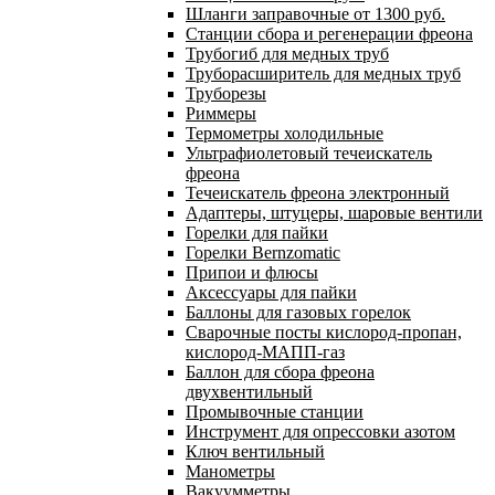
Шланги заправочные от 1300 руб.
Станции сбора и регенерации фреона
Трубогиб для медных труб
Труборасширитель для медных труб
Труборезы
Риммеры
Термометры холодильные
Ультрафиолетовый течеискатель
фреона
Течеискатель фреона электронный
Адаптеры, штуцеры, шаровые вентили
Горелки для пайки
Горелки Bernzomatic
Припои и флюсы
Аксессуары для пайки
Баллоны для газовых горелок
Сварочные посты кислород-пропан,
кислород-МАПП-газ
Баллон для сбора фреона
двухвентильный
Промывочные станции
Инструмент для опрессовки азотом
Ключ вентильный
Манометры
Вакуумметры