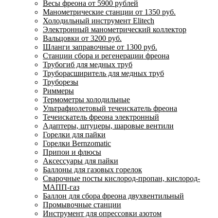
Весы фреона от 5900 рублей
Манометрические станции от 1350 руб.
Холодильный инструмент Elitech
Электронный манометрический коллектор
Вальцовки от 3200 руб.
Шланги заправочные от 1300 руб.
Станции сбора и регенерации фреона
Трубогиб для медных труб
Труборасширитель для медных труб
Труборезы
Риммеры
Термометры холодильные
Ультрафиолетовый течеискатель фреона
Течеискатель фреона электронный
Адаптеры, штуцеры, шаровые вентили
Горелки для пайки
Горелки Bernzomatic
Припои и флюсы
Аксессуары для пайки
Баллоны для газовых горелок
Сварочные посты кислород-пропан, кислород-
МАПП-газ
Баллон для сбора фреона двухвентильный
Промывочные станции
Инструмент для опрессовки азотом