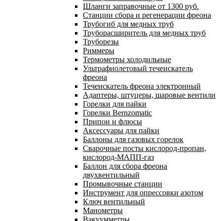
Шланги заправочные от 1300 руб.
Станции сбора и регенерации фреона
Трубогиб для медных труб
Труборасширитель для медных труб
Труборезы
Риммеры
Термометры холодильные
Ультрафиолетовый течеискатель
фреона
Течеискатель фреона электронный
Адаптеры, штуцеры, шаровые вентили
Горелки для пайки
Горелки Bernzomatic
Припои и флюсы
Аксессуары для пайки
Баллоны для газовых горелок
Сварочные посты кислород-пропан,
кислород-МАПП-газ
Баллон для сбора фреона
двухвентильный
Промывочные станции
Инструмент для опрессовки азотом
Ключ вентильный
Манометры
Вакуумметры