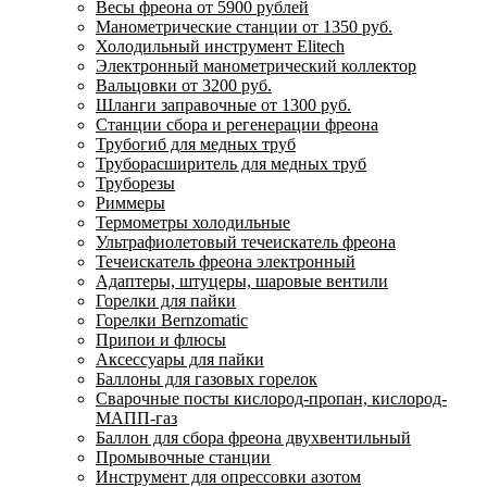
Весы фреона от 5900 рублей
Манометрические станции от 1350 руб.
Холодильный инструмент Elitech
Электронный манометрический коллектор
Вальцовки от 3200 руб.
Шланги заправочные от 1300 руб.
Станции сбора и регенерации фреона
Трубогиб для медных труб
Труборасширитель для медных труб
Труборезы
Риммеры
Термометры холодильные
Ультрафиолетовый течеискатель фреона
Течеискатель фреона электронный
Адаптеры, штуцеры, шаровые вентили
Горелки для пайки
Горелки Bernzomatic
Припои и флюсы
Аксессуары для пайки
Баллоны для газовых горелок
Сварочные посты кислород-пропан, кислород-
МАПП-газ
Баллон для сбора фреона двухвентильный
Промывочные станции
Инструмент для опрессовки азотом