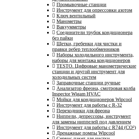
Промывочные станции
Инструмент для опрессовки азотом
Ключ вентильный
Манометры
Вакуумметры
Соединители трубок кондиционера
без пайки
Щетки, гребенки для чистки и
правки ребер теплообменников
Наборы холодильного инструмента,
наборы для монтажа кондиционеров
TESTO. Цифровые манометрические
станции и другой инструмент для
холодильных систем
Заправочные станции ручные
Анализатор фреона, смотровая колба
Inspector Wigam HVAC
Мойки для кондиционеров Wipcool
Инструмент для работы с R-32
Переходники для фреона
Ниппели, депрессоры, инструмент
для замены ниппелей под давлением
Инструмент для работы с R744 (CO²)
Дренажные помпы Wipcool
Сервис-пакет для чистки