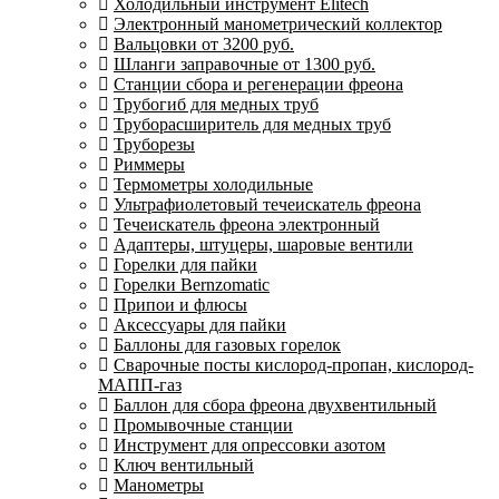
Холодильный инструмент Elitech
Электронный манометрический коллектор
Вальцовки от 3200 руб.
Шланги заправочные от 1300 руб.
Станции сбора и регенерации фреона
Трубогиб для медных труб
Труборасширитель для медных труб
Труборезы
Риммеры
Термометры холодильные
Ультрафиолетовый течеискатель фреона
Течеискатель фреона электронный
Адаптеры, штуцеры, шаровые вентили
Горелки для пайки
Горелки Bernzomatic
Припои и флюсы
Аксессуары для пайки
Баллоны для газовых горелок
Сварочные посты кислород-пропан, кислород-
МАПП-газ
Баллон для сбора фреона двухвентильный
Промывочные станции
Инструмент для опрессовки азотом
Ключ вентильный
Манометры