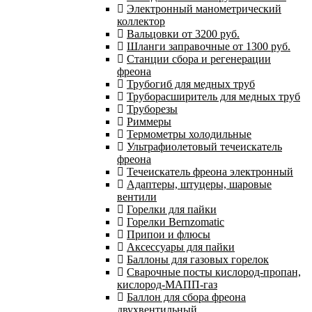
Электронный манометрический
коллектор
Вальцовки от 3200 руб.
Шланги заправочные от 1300 руб.
Станции сбора и регенерации
фреона
Трубогиб для медных труб
Труборасширитель для медных труб
Труборезы
Риммеры
Термометры холодильные
Ультрафиолетовый течеискатель
фреона
Течеискатель фреона электронный
Адаптеры, штуцеры, шаровые
вентили
Горелки для пайки
Горелки Bernzomatic
Припои и флюсы
Аксессуары для пайки
Баллоны для газовых горелок
Сварочные посты кислород-пропан,
кислород-МАПП-газ
Баллон для сбора фреона
двухвентильный