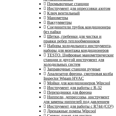
Промывочные станции
Инструмент для опрессовки азотом
Ключ вентильный
Манометры
Вакуумметры
Соединители трубок кондиционера
без пайки
Щетки, гребенки для чистки и
правки ребер теплообменников
Наборы холодильного инструмента,
наборы для монтажа кондиционеров
TESTO. Цифровые манометрические
станции и другой инструмент для
холодильных систем
Заправочные станции ручные
Анализатор фреона, смотровая колба
Inspector Wigam HVAC
Мойки для кондиционеров Wipcool
Инструмент для работы с R-32
Переходники для фреона
Ниппели, депрессоры, инструмент
для замены ниппелей под давлением
Инструмент для работы с R744 (CO²)
Дренажные помпы Wipcool
Сервис-пакет для чистки