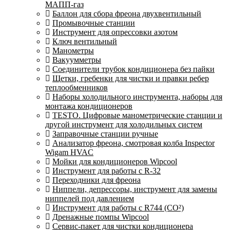
МАПП-газ
Баллон для сбора фреона двухвентильный
Промывочные станции
Инструмент для опрессовки азотом
Ключ вентильный
Манометры
Вакуумметры
Соединители трубок кондиционера без пайки
Щетки, гребенки для чистки и правки ребер
теплообменников
Наборы холодильного инструмента, наборы для
монтажа кондиционеров
TESTO. Цифровые манометрические станции и
другой инструмент для холодильных систем
Заправочные станции ручные
Анализатор фреона, смотровая колба Inspector
Wigam HVAC
Мойки для кондиционеров Wipcool
Инструмент для работы с R-32
Переходники для фреона
Ниппели, депрессоры, инструмент для замены
ниппелей под давлением
Инструмент для работы с R744 (CO²)
Дренажные помпы Wipcool
Сервис-пакет для чистки кондиционера