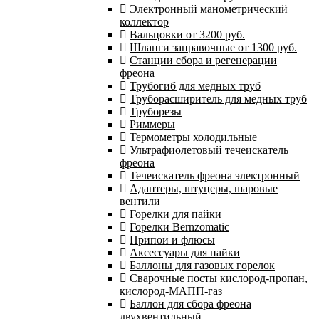
Электронный манометрический
коллектор
Вальцовки от 3200 руб.
Шланги заправочные от 1300 руб.
Станции сбора и регенерации
фреона
Трубогиб для медных труб
Труборасширитель для медных труб
Труборезы
Риммеры
Термометры холодильные
Ультрафиолетовый течеискатель
фреона
Течеискатель фреона электронный
Адаптеры, штуцеры, шаровые
вентили
Горелки для пайки
Горелки Bernzomatic
Припои и флюсы
Аксессуары для пайки
Баллоны для газовых горелок
Сварочные посты кислород-пропан,
кислород-МАПП-газ
Баллон для сбора фреона
двухвентильный