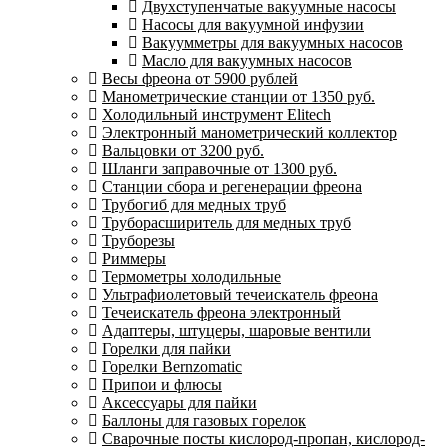
Двухступенчатые вакуумные насосы
Насосы для вакуумной инфузии
Вакуумметры для вакуумных насосов
Масло для вакуумных насосов
Весы фреона от 5900 рублей
Манометрические станции от 1350 руб.
Холодильный инструмент Elitech
Электронный манометрический коллектор
Вальцовки от 3200 руб.
Шланги заправочные от 1300 руб.
Станции сбора и регенерации фреона
Трубогиб для медных труб
Труборасширитель для медных труб
Труборезы
Риммеры
Термометры холодильные
Ультрафиолетовый течеискатель фреона
Течеискатель фреона электронный
Адаптеры, штуцеры, шаровые вентили
Горелки для пайки
Горелки Bernzomatic
Припои и флюсы
Аксессуары для пайки
Баллоны для газовых горелок
Сварочные посты кислород-пропан, кислород-