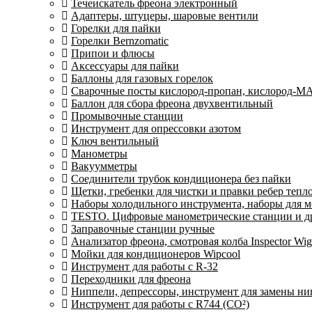
Течеискатель фреона электронный
Адаптеры, штуцеры, шаровые вентили
Горелки для пайки
Горелки Bernzomatic
Припои и флюсы
Аксессуары для пайки
Баллоны для газовых горелок
Сварочные посты кислород-пропан, кислород-М
Баллон для сбора фреона двухвентильный
Промывочные станции
Инструмент для опрессовки азотом
Ключ вентильный
Манометры
Вакуумметры
Соединители трубок кондиционера без пайки
Щетки, гребенки для чистки и правки ребер теп
Наборы холодильного инструмента, наборы для 
TESTO. Цифровые манометрические станции и др
Заправочные станции ручные
Анализатор фреона, смотровая колба Inspector 
Мойки для кондиционеров Wipcool
Инструмент для работы с R-32
Переходники для фреона
Ниппели, депрессоры, инструмент для замены ни
Инструмент для работы с R744 (CO²)