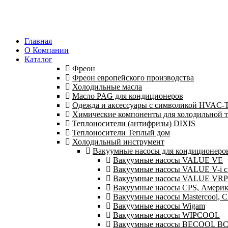
Главная
О Компании
Каталог
Фреон
Фреон европейского производства
Холодильные масла
Масло PAG для кондиционеров
Одежда и аксессуары с символикой HVAC
Химические компоненты для холодильной 
Теплоносители (антифризы) DIXIS
Теплоносители Теплый дом
Холодильный инструмент
Вакуумные насосы для кондиционеров 
Вакуумные насосы VALUE VE
Вакуумные насосы VALUE V-i с
Вакуумные насосы VALUE VRP
Вакуумные насосы CPS, Америк
Вакуумные насосы Mastercool,
Вакуумные насосы Wigam
Вакуумные насосы WIPCOOL
Вакуумные насосы BECOOL B