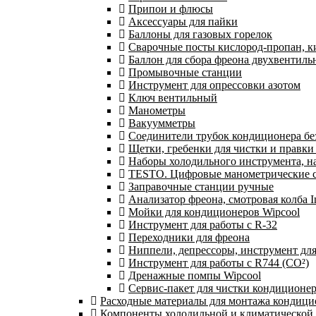
Припои и флюсы
Аксессуары для пайки
Баллоны для газовых горелок
Сварочные посты кислород-пропан, 
Баллон для сбора фреона двухвентил
Промывочные станции
Инструмент для опрессовки азотом
Ключ вентильный
Манометры
Вакуумметры
Соединители трубок кондиционера бе
Щетки, гребенки для чистки и правки
Наборы холодильного инструмента, н
TESTO. Цифровые манометрические ст
Заправочные станции ручные
Анализатор фреона, смотровая колба 
Мойки для кондиционеров Wipcool
Инструмент для работы с R-32
Переходники для фреона
Ниппели, депрессоры, инструмент дл
Инструмент для работы с R744 (CO²)
Дренажные помпы Wipcool
Сервис-пакет для чистки кондиционе
Расходные материалы для монтажа кондици
Компоненты холодильной и климатической