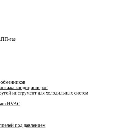
АПП-газ
лообменников
монтажа кондиционеров
угой инструмент для холодильных систем
Wigam HVAC
ппелей под давлением