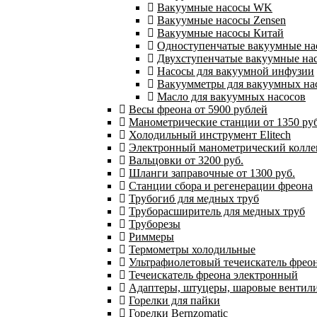
Вакуумные насосы WK
Вакуумные насосы Zensen
Вакуумные насосы Китай
Одноступенчатые вакуумные на
Двухступенчатые вакуумные на
Насосы для вакуумной инфузии
Вакуумметры для вакуумных на
Масло для вакуумных насосов
Весы фреона от 5900 рублей
Манометрические станции от 1350 руб
Холодильный инструмент Elitech
Электронный манометрический колле
Вальцовки от 3200 руб.
Шланги заправочные от 1300 руб.
Станции сбора и регенерации фреона
Трубогиб для медных труб
Труборасширитель для медных труб
Труборезы
Риммеры
Термометры холодильные
Ультрафиолетовый течеискатель фрео
Течеискатель фреона электронный
Адаптеры, штуцеры, шаровые вентил
Горелки для пайки
Горелки Bernzomatic