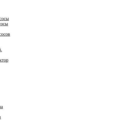
сосы
сосы
сосов
.
ктор
на
и