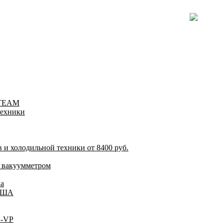
-TEAM
техники
и холодильной техники от 8400 руб.
 вакуумметром
а
 США
C-VP