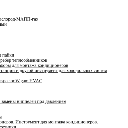
кислород-МАПП-газ
ьный
з пайки
 ребер теплообменников
аборы для монтажа кондиционеров
анции и другой инструмент для холодильных систем
Inspector Wigam HVAC
я замены ниппелей под давлением
ра
онеров. Инструмент для монтажа кондиционеров.
 техники