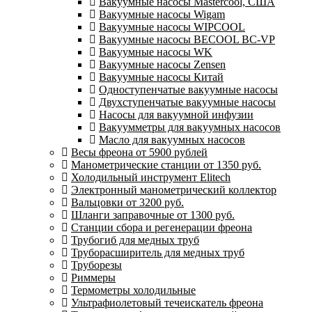
Вакуумные насосы Mastercool, США
Вакуумные насосы Wigam
Вакуумные насосы WIPCOOL
Вакуумные насосы BECOOL BC-VP
Вакуумные насосы WK
Вакуумные насосы Zensen
Вакуумные насосы Китай
Одноступенчатые вакуумные насосы
Двухступенчатые вакуумные насосы
Насосы для вакуумной инфузии
Вакуумметры для вакуумных насосов
Масло для вакуумных насосов
Весы фреона от 5900 рублей
Манометрические станции от 1350 руб.
Холодильный инструмент Elitech
Электронный манометрический коллектор
Вальцовки от 3200 руб.
Шланги заправочные от 1300 руб.
Станции сбора и регенерации фреона
Трубогиб для медных труб
Труборасширитель для медных труб
Труборезы
Риммеры
Термометры холодильные
Ультрафиолетовый течеискатель фреона