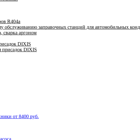
ров R404a
му обслуживанию заправочных станций для автомобильных кон
, сварка аргоном
присадок DIXIS
м присадок DIXIS
ники от 8400 руб.
асоса