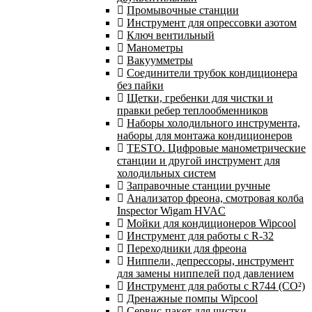
Промывочные станции
Инструмент для опрессовки азотом
Ключ вентильный
Манометры
Вакуумметры
Соединители трубок кондиционера
без пайки
Щетки, гребенки для чистки и
правки ребер теплообменников
Наборы холодильного инструмента,
наборы для монтажа кондиционеров
TESTO. Цифровые манометрические
станции и другой инструмент для
холодильных систем
Заправочные станции ручные
Анализатор фреона, смотровая колба
Inspector Wigam HVAC
Мойки для кондиционеров Wipcool
Инструмент для работы с R-32
Переходники для фреона
Ниппели, депрессоры, инструмент
для замены ниппелей под давлением
Инструмент для работы с R744 (CO²)
Дренажные помпы Wipcool
Сервис-пакет для чистки