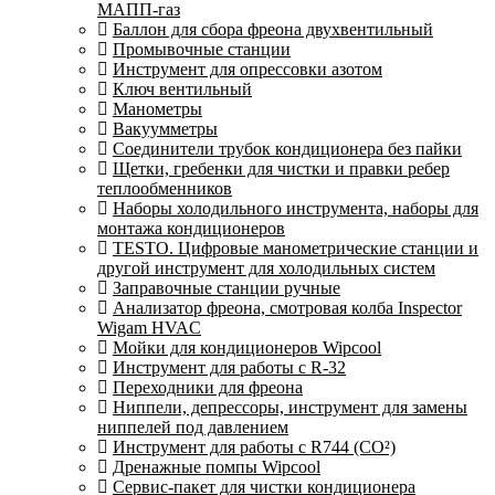
МАПП-газ
Баллон для сбора фреона двухвентильный
Промывочные станции
Инструмент для опрессовки азотом
Ключ вентильный
Манометры
Вакуумметры
Соединители трубок кондиционера без пайки
Щетки, гребенки для чистки и правки ребер
теплообменников
Наборы холодильного инструмента, наборы для
монтажа кондиционеров
TESTO. Цифровые манометрические станции и
другой инструмент для холодильных систем
Заправочные станции ручные
Анализатор фреона, смотровая колба Inspector
Wigam HVAC
Мойки для кондиционеров Wipcool
Инструмент для работы с R-32
Переходники для фреона
Ниппели, депрессоры, инструмент для замены
ниппелей под давлением
Инструмент для работы с R744 (CO²)
Дренажные помпы Wipcool
Сервис-пакет для чистки кондиционера