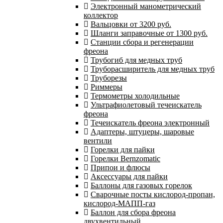
Электронный манометрический
коллектор
Вальцовки от 3200 руб.
Шланги заправочные от 1300 руб.
Станции сбора и регенерации
фреона
Трубогиб для медных труб
Труборасширитель для медных труб
Труборезы
Риммеры
Термометры холодильные
Ультрафиолетовый течеискатель
фреона
Течеискатель фреона электронный
Адаптеры, штуцеры, шаровые
вентили
Горелки для пайки
Горелки Bernzomatic
Припои и флюсы
Аксессуары для пайки
Баллоны для газовых горелок
Сварочные посты кислород-пропан,
кислород-МАПП-газ
Баллон для сбора фреона
двухвентильный