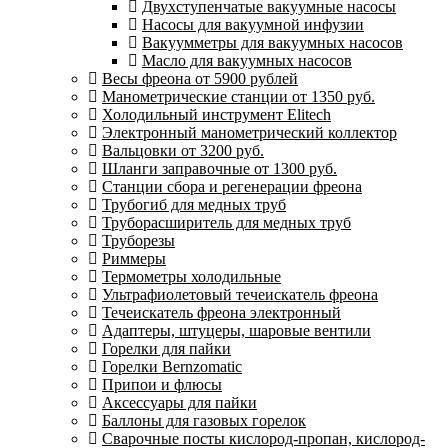
Двухступенчатые вакуумные насосы
Насосы для вакуумной инфузии
Вакуумметры для вакуумных насосов
Масло для вакуумных насосов
Весы фреона от 5900 рублей
Манометрические станции от 1350 руб.
Холодильный инструмент Elitech
Электронный манометрический коллектор
Вальцовки от 3200 руб.
Шланги заправочные от 1300 руб.
Станции сбора и регенерации фреона
Трубогиб для медных труб
Труборасширитель для медных труб
Труборезы
Риммеры
Термометры холодильные
Ультрафиолетовый течеискатель фреона
Течеискатель фреона электронный
Адаптеры, штуцеры, шаровые вентили
Горелки для пайки
Горелки Bernzomatic
Припои и флюсы
Аксессуары для пайки
Баллоны для газовых горелок
Сварочные посты кислород-пропан, кислород-