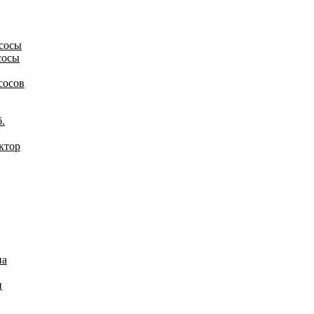
сосы
сосы
сосов
.
ктор
на
и