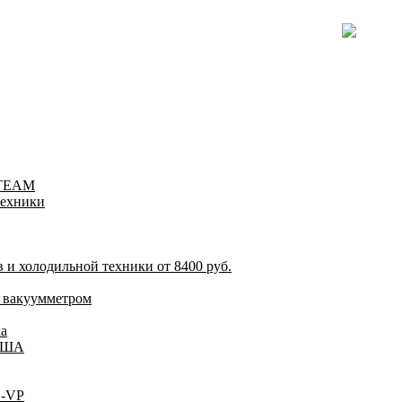
-TEAM
техники
и холодильной техники от 8400 руб.
 вакуумметром
а
 США
C-VP