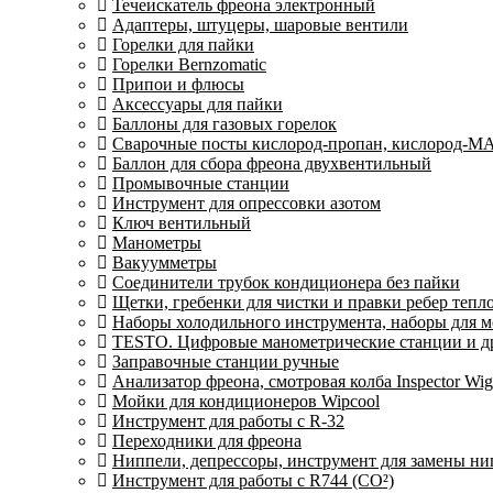
Течеискатель фреона электронный
Адаптеры, штуцеры, шаровые вентили
Горелки для пайки
Горелки Bernzomatic
Припои и флюсы
Аксессуары для пайки
Баллоны для газовых горелок
Сварочные посты кислород-пропан, кислород-М
Баллон для сбора фреона двухвентильный
Промывочные станции
Инструмент для опрессовки азотом
Ключ вентильный
Манометры
Вакуумметры
Соединители трубок кондиционера без пайки
Щетки, гребенки для чистки и правки ребер теп
Наборы холодильного инструмента, наборы для 
TESTO. Цифровые манометрические станции и др
Заправочные станции ручные
Анализатор фреона, смотровая колба Inspector 
Мойки для кондиционеров Wipcool
Инструмент для работы с R-32
Переходники для фреона
Ниппели, депрессоры, инструмент для замены ни
Инструмент для работы с R744 (CO²)