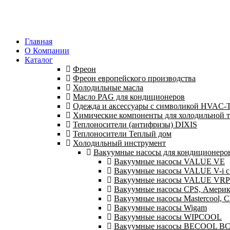
Главная
О Компании
Каталог
Фреон
Фреон европейского производства
Холодильные масла
Масло PAG для кондиционеров
Одежда и аксессуары с символикой HVAC
Химические компоненты для холодильной 
Теплоносители (антифризы) DIXIS
Теплоносители Теплый дом
Холодильный инструмент
Вакуумные насосы для кондиционеров 
Вакуумные насосы VALUE VE
Вакуумные насосы VALUE V-i с
Вакуумные насосы VALUE VRP
Вакуумные насосы CPS, Америк
Вакуумные насосы Mastercool,
Вакуумные насосы Wigam
Вакуумные насосы WIPCOOL
Вакуумные насосы BECOOL B