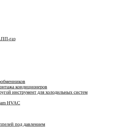
АПП-газ
лообменников
монтажа кондиционеров
угой инструмент для холодильных систем
Wigam HVAC
ппелей под давлением