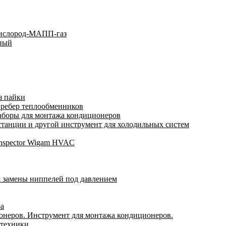
кислород-МАПП-газ
ьный
з пайки
 ребер теплообменников
аборы для монтажа кондиционеров
анции и другой инструмент для холодильных систем
Inspector Wigam HVAC
я замены ниппелей под давлением
ра
онеров. Инструмент для монтажа кондиционеров.
 техники