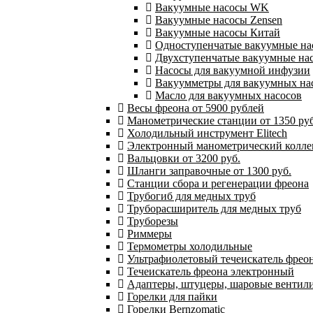
Вакуумные насосы WK
Вакуумные насосы Zensen
Вакуумные насосы Китай
Одноступенчатые вакуумные на
Двухступенчатые вакуумные на
Насосы для вакуумной инфузии
Вакуумметры для вакуумных на
Масло для вакуумных насосов
Весы фреона от 5900 рублей
Манометрические станции от 1350 руб
Холодильный инструмент Elitech
Электронный манометрический колле
Вальцовки от 3200 руб.
Шланги заправочные от 1300 руб.
Станции сбора и регенерации фреона
Трубогиб для медных труб
Труборасширитель для медных труб
Труборезы
Риммеры
Термометры холодильные
Ультрафиолетовый течеискатель фрео
Течеискатель фреона электронный
Адаптеры, штуцеры, шаровые вентил
Горелки для пайки
Горелки Bernzomatic