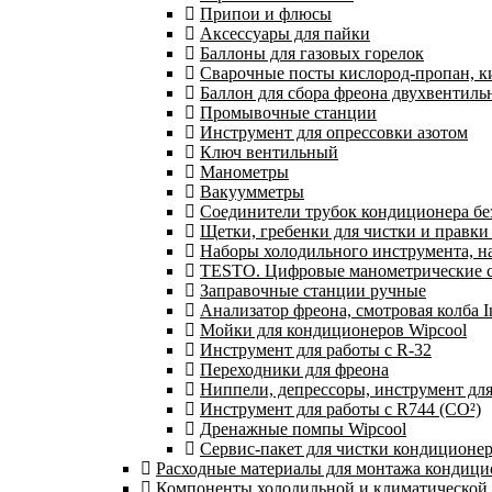
Припои и флюсы
Аксессуары для пайки
Баллоны для газовых горелок
Сварочные посты кислород-пропан, 
Баллон для сбора фреона двухвентил
Промывочные станции
Инструмент для опрессовки азотом
Ключ вентильный
Манометры
Вакуумметры
Соединители трубок кондиционера бе
Щетки, гребенки для чистки и правки
Наборы холодильного инструмента, н
TESTO. Цифровые манометрические ст
Заправочные станции ручные
Анализатор фреона, смотровая колба 
Мойки для кондиционеров Wipcool
Инструмент для работы с R-32
Переходники для фреона
Ниппели, депрессоры, инструмент дл
Инструмент для работы с R744 (CO²)
Дренажные помпы Wipcool
Сервис-пакет для чистки кондиционе
Расходные материалы для монтажа кондици
Компоненты холодильной и климатической