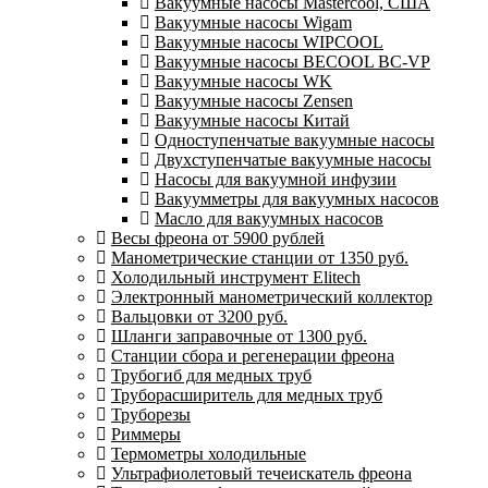
Вакуумные насосы Mastercool, США
Вакуумные насосы Wigam
Вакуумные насосы WIPCOOL
Вакуумные насосы BECOOL BC-VP
Вакуумные насосы WK
Вакуумные насосы Zensen
Вакуумные насосы Китай
Одноступенчатые вакуумные насосы
Двухступенчатые вакуумные насосы
Насосы для вакуумной инфузии
Вакуумметры для вакуумных насосов
Масло для вакуумных насосов
Весы фреона от 5900 рублей
Манометрические станции от 1350 руб.
Холодильный инструмент Elitech
Электронный манометрический коллектор
Вальцовки от 3200 руб.
Шланги заправочные от 1300 руб.
Станции сбора и регенерации фреона
Трубогиб для медных труб
Труборасширитель для медных труб
Труборезы
Риммеры
Термометры холодильные
Ультрафиолетовый течеискатель фреона