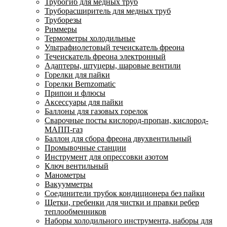
Трубогиб для медных труб
Труборасширитель для медных труб
Труборезы
Риммеры
Термометры холодильные
Ультрафиолетовый течеискатель фреона
Течеискатель фреона электронный
Адаптеры, штуцеры, шаровые вентили
Горелки для пайки
Горелки Bernzomatic
Припои и флюсы
Аксессуары для пайки
Баллоны для газовых горелок
Сварочные посты кислород-пропан, кислород-
МАПП-газ
Баллон для сбора фреона двухвентильный
Промывочные станции
Инструмент для опрессовки азотом
Ключ вентильный
Манометры
Вакуумметры
Соединители трубок кондиционера без пайки
Щетки, гребенки для чистки и правки ребер
теплообменников
Наборы холодильного инструмента, наборы для