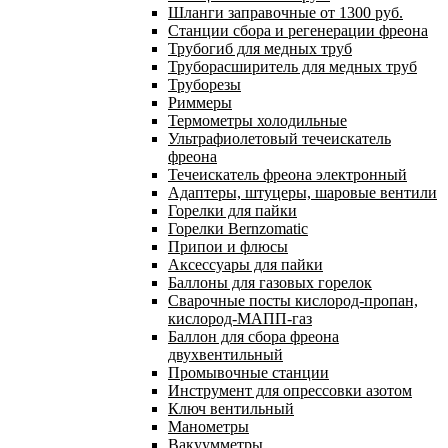
Шланги заправочные от 1300 руб.
Станции сбора и регенерации фреона
Трубогиб для медных труб
Труборасширитель для медных труб
Труборезы
Риммеры
Термометры холодильные
Ультрафиолетовый течеискатель
фреона
Течеискатель фреона электронный
Адаптеры, штуцеры, шаровые вентили
Горелки для пайки
Горелки Bernzomatic
Припои и флюсы
Аксессуары для пайки
Баллоны для газовых горелок
Сварочные посты кислород-пропан,
кислород-МАПП-газ
Баллон для сбора фреона
двухвентильный
Промывочные станции
Инструмент для опрессовки азотом
Ключ вентильный
Манометры
Вакуумметры